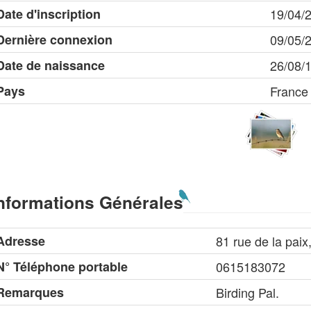
Date d'inscription
19/04/
Dernière connexion
09/05/
Date de naissance
26/08/
Pays
France
nformations Générales
Adresse
81 rue de la pai
N° Téléphone portable
0615183072
Remarques
Birding Pal.