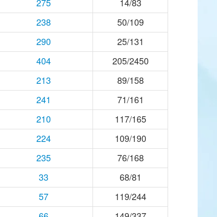
275
14/83
238
50/109
290
25/131
404
205/2450
213
89/158
241
71/161
210
117/165
224
109/190
235
76/168
33
68/81
57
119/244
66
149/337