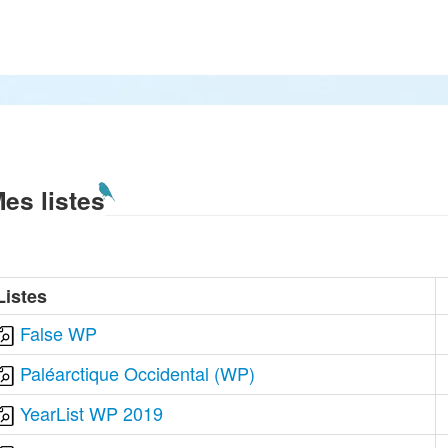
es listes
Listes
False WP
Paléarctique Occidental (WP)
YearList WP 2019