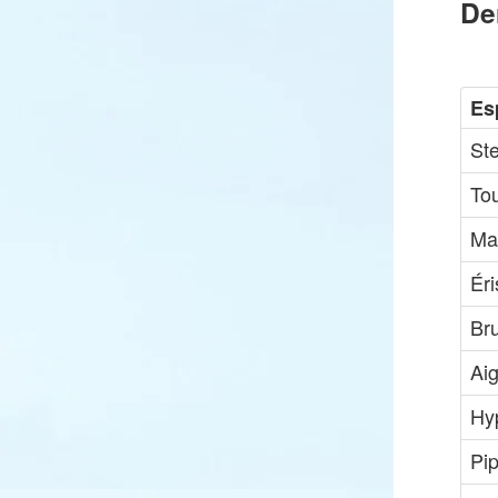
De
Es
St
Tou
Ma
Ér
Br
Ai
Hy
Pip