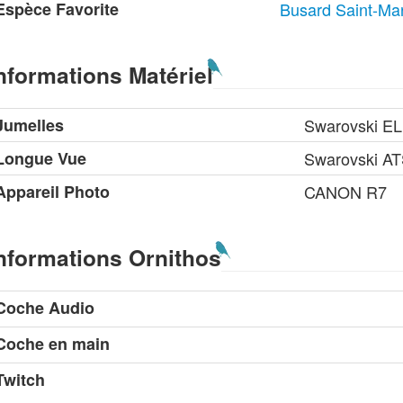
Espèce Favorite
Busard Saint-Mar
nformations Matériel
Jumelles
Swarovski EL
Longue Vue
Swarovski AT
Appareil Photo
CANON R7
nformations Ornithos
Coche Audio
Coche en main
Twitch