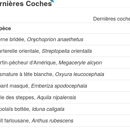
rnières Coches
Dernières coch
pèce
erne bridée,
Onychoprion anaethetus
rterelle orientale,
Streptopelia orientalis
rtin-pêcheur d'Amérique,
Megaceryle alcyon
ismature à tête blanche,
Oxyura leucocephala
uant masqué,
Emberiza spodocephala
gle des steppes,
Aquila nipalensis
polaïs bottée,
Iduna caligata
it farlousane,
Anthus rubescens