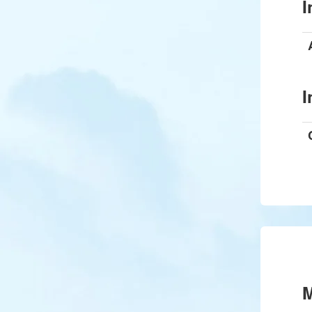
I
I
M