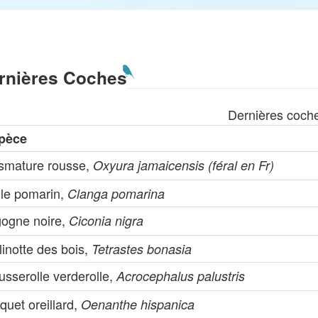
rnières Coches
Dernières coch
pèce
ismature rousse,
Oxyura jamaicensis (féral en Fr)
gle pomarin,
Clanga pomarina
gogne noire,
Ciconia nigra
inotte des bois,
Tetrastes bonasia
sserolle verderolle,
Acrocephalus palustris
quet oreillard,
Oenanthe hispanica