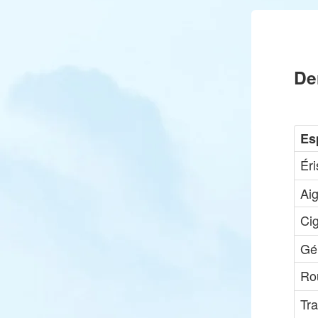
De
Es
Ér
Ai
Ci
Gél
Rou
Tra