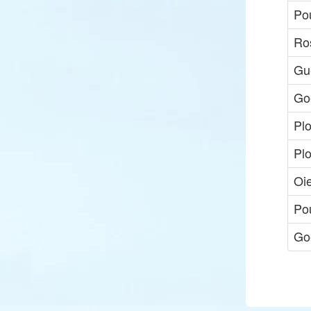
Pou
Ro
Gu
Go
Pl
Pl
Oie
Po
Go