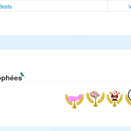
Bests
V
ophées