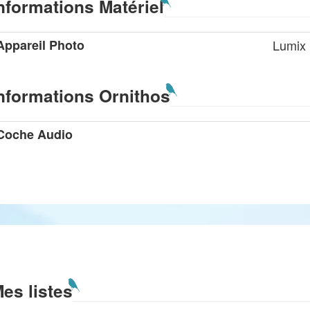
nformations Matériel
Appareil Photo
Lumix
nformations Ornithos
Coche Audio
es listes