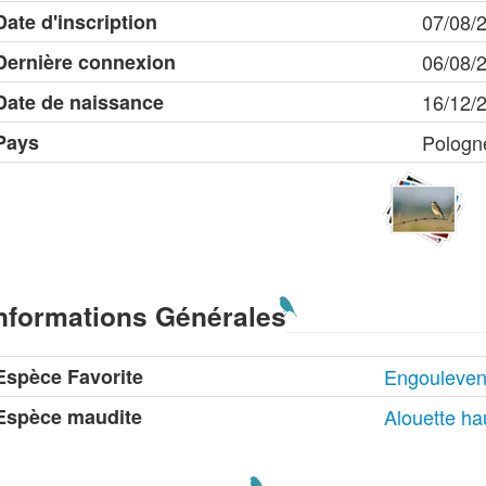
Date d'inscription
07/08/
Dernière connexion
06/08/
Date de naissance
16/12/
Pays
Pologn
nformations Générales
Espèce Favorite
Engouleven
Espèce maudite
Alouette ha