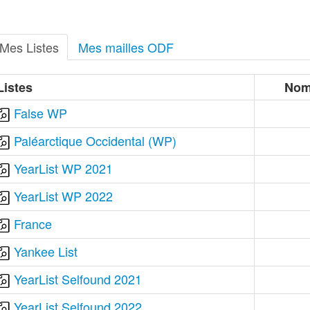
Mes Listes
Mes mailles ODF
Listes
Nom
False WP
Paléarctique Occidental (WP)
YearList WP 2021
YearList WP 2022
France
Yankee List
YearList Selfound 2021
YearList Selfound 2022