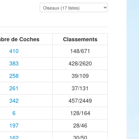
bre de Coches
Classements
410
148/671
383
428/2620
258
39/109
261
37/131
342
457/2449
6
128/164
197
28/46
162
30/50