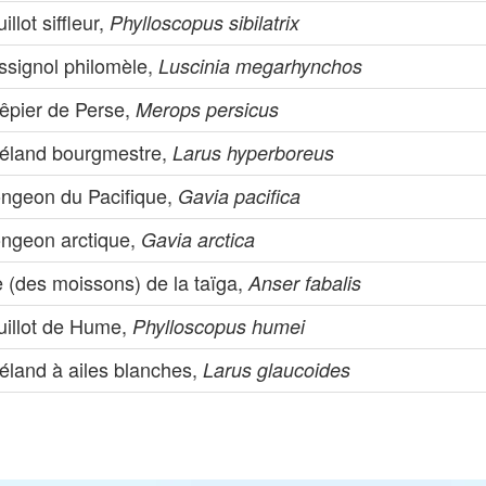
illot siffleur,
Phylloscopus sibilatrix
ssignol philomèle,
Luscinia megarhynchos
êpier de Perse,
Merops persicus
éland bourgmestre,
Larus hyperboreus
ongeon du Pacifique,
Gavia pacifica
ongeon arctique,
Gavia arctica
 (des moissons) de la taïga,
Anser fabalis
uillot de Hume,
Phylloscopus humei
éland à ailes blanches,
Larus glaucoides