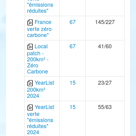
"émissions
réduites"
France
67
145/227
verte zéro
carbone"
Local
67
41/60
patch -
200km² -
Zéro
Carbone
YearList
15
23/27
200km²
2024
YearList
15
55/63
verte
"émissions
réduites"
2024