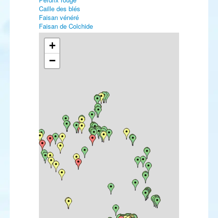
Caille des blés
Faisan vénéré
Faisan de Colchide
Plongeon catmarin
Plongeon arctique
+
Plongeon imbrin
−
Grèbe castagneux
Grèbe esclavon
Grèbe à cou noir
Fulmar boréal
Puffin de Scopoli
Puffin cendré
Puffin majeur
Puffin fuligineux
Puffin des Anglais
Puffin des Baléares
Puffin yelkouan
Océanite de Wilson
Océanite tempête
Océanite culblanc
Fou brun
Fou de Bassan
Grand Cormoran
Cormoran huppé