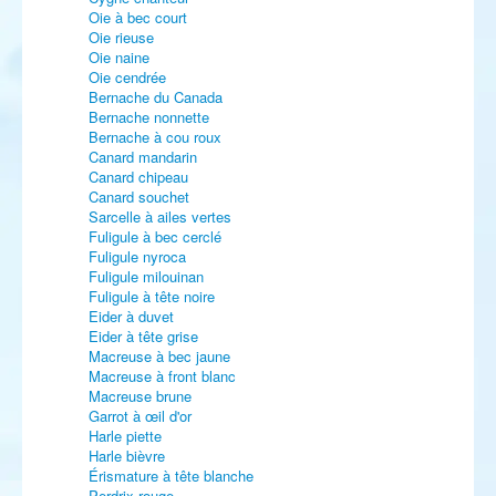
Oie à bec court
Oie rieuse
Oie naine
Oie cendrée
Bernache du Canada
Bernache nonnette
Bernache à cou roux
Canard mandarin
Canard chipeau
Canard souchet
Sarcelle à ailes vertes
Fuligule à bec cerclé
Fuligule nyroca
Fuligule milouinan
Fuligule à tête noire
Eider à duvet
Eider à tête grise
Macreuse à bec jaune
Macreuse à front blanc
Macreuse brune
Garrot à œil d'or
Harle piette
Harle bièvre
Érismature à tête blanche
Perdrix rouge