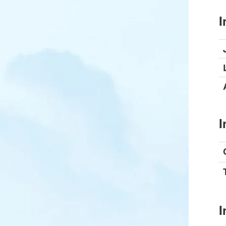
I
I
I