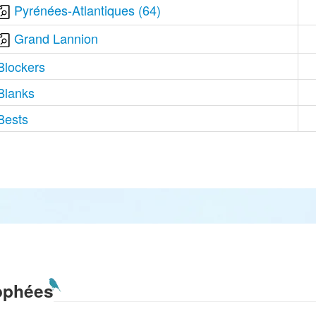
Pyrénées-Atlantiques (64)
Grand Lannion
Blockers
Blanks
Bests
ophées