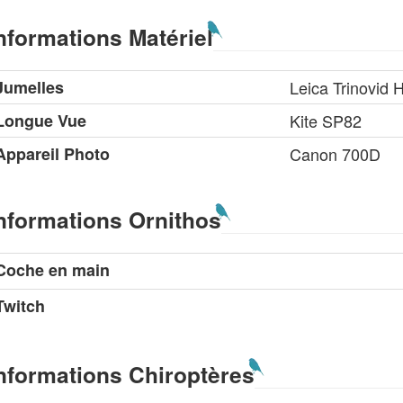
nformations Matériel
Jumelles
Leica Trinovid
Longue Vue
Kite SP82
Appareil Photo
Canon 700D
nformations Ornithos
Coche en main
Twitch
nformations Chiroptères