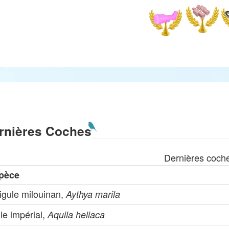
rnières Coches
Dernières coch
pèce
igule milouinan,
Aythya marila
le impérial,
Aquila heliaca