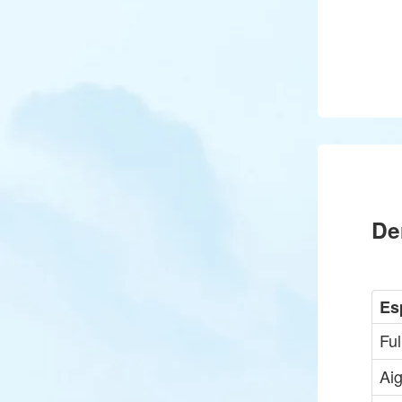
De
Es
Ful
Aig