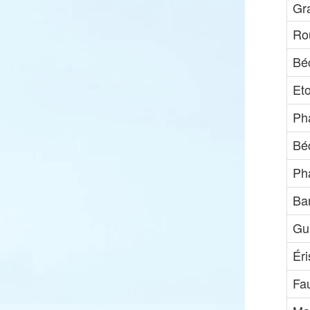
Gr
Ro
Bé
Et
Ph
Bé
Pha
Ba
Gui
Ér
Fa