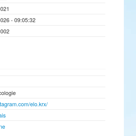
2021
2026 - 09:05:32
2002
cologie
stagram.com/elo.krx/
ais
ine