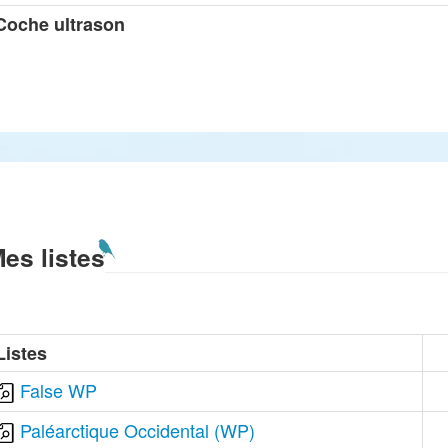
Coche ultrason
es listes
Listes
False WP
Paléarctique Occidental (WP)