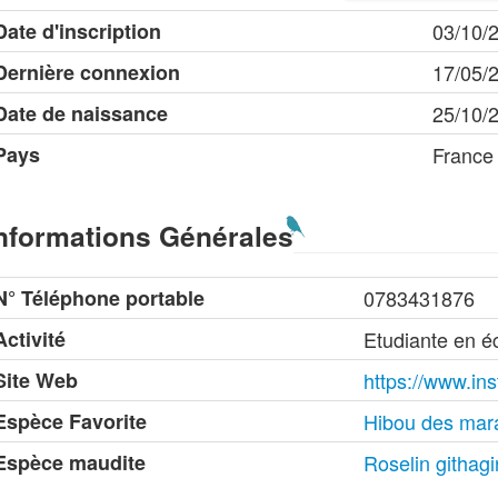
Date d'inscription
03/10/
Dernière connexion
17/05/
Date de naissance
25/10/
Pays
France
nformations Générales
N° Téléphone portable
0783431876
Activité
Etudiante en é
Site Web
https://www.in
Espèce Favorite
Hibou des mar
Espèce maudite
Roselin githag