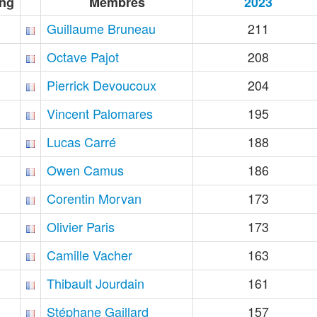
ng
Membres
2023
Guillaume Bruneau
211
Octave Pajot
208
Pierrick Devoucoux
204
Vincent Palomares
195
Lucas Carré
188
Owen Camus
186
Corentin Morvan
173
Olivier Paris
173
Camille Vacher
163
Thibault Jourdain
161
Stéphane Gaillard
157