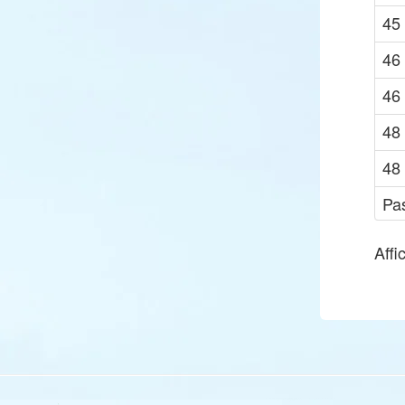
45
46
46
48
48
Pa
Affi