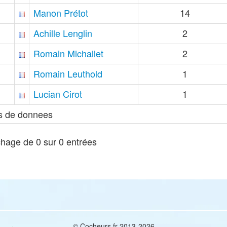
Manon Prétot
14
Achille Lenglin
2
Romain Michallet
2
Romain Leuthold
1
Lucian Cirot
1
s de donnees
chage de 0 sur 0 entrées
© Cocheurs.fr 2013-2026