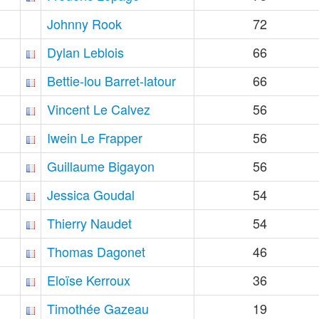
Johnny Rook
72
Dylan Leblois
66
Bettie-lou Barret-latour
66
Vincent Le Calvez
56
Iwein Le Frapper
56
Guillaume Bigayon
56
Jessica Goudal
54
Thierry Naudet
54
Thomas Dagonet
46
Eloïse Kerroux
36
Timothée Gazeau
19