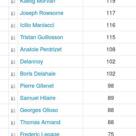
Kaelig Morvan
119
Joseph Rowsome
117
Icilio Maniacci
116
Tristan Guillosson
115
Anatole Perdrizet
108
Delannoy
102
Boris Delahaie
102
Pierre Gitenet
98
Samuel Hilaire
89
Georges Olioso
88
Thomas Armand
88
Frederic Lepage
75