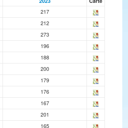
2023
Carte
217
212
273
196
188
200
179
176
167
201
165