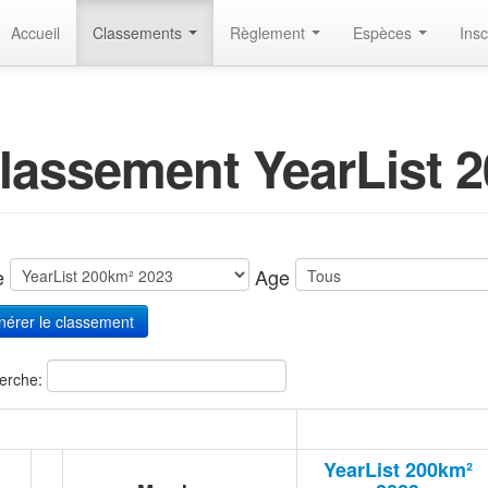
Accueil
Classements
Règlement
Espèces
Insc
lassement YearList 
te
Age
erche:
YearList 200km²