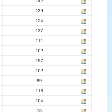
142
139
124
137
111
102
197
102
89
116
104
75