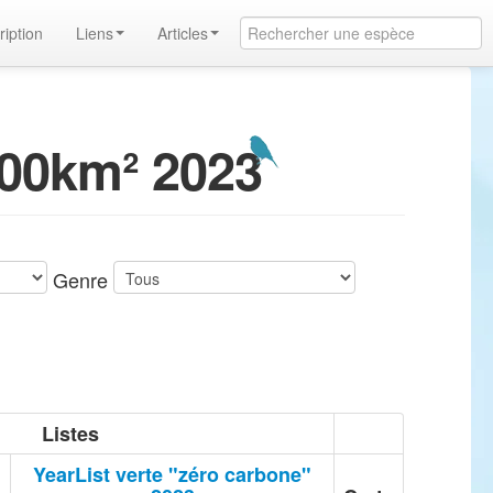
ription
Liens
Articles
200km² 2023
Genre
Listes
YearList verte "zéro carbone"