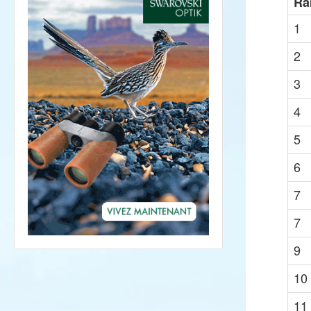
Ra
1
2
3
4
5
6
7
7
9
10
11