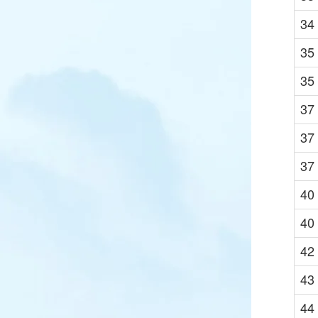
34
35
35
37
37
37
40
40
42
43
44