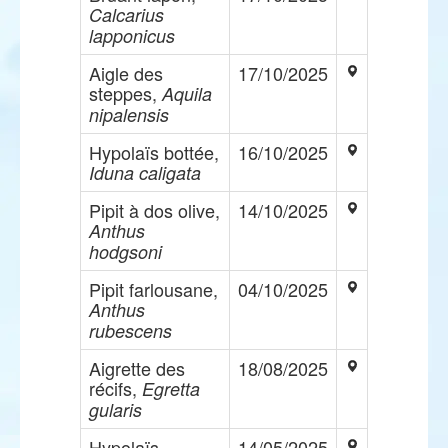
Calcarius
lapponicus
Aigle des
17/10/2025
steppes,
Aquila
nipalensis
Hypolaïs bottée,
16/10/2025
Iduna caligata
Pipit à dos olive,
14/10/2025
Anthus
hodgsoni
Pipit farlousane,
04/10/2025
Anthus
rubescens
Aigrette des
18/08/2025
récifs,
Egretta
gularis
Hypolaïs
14/05/2025