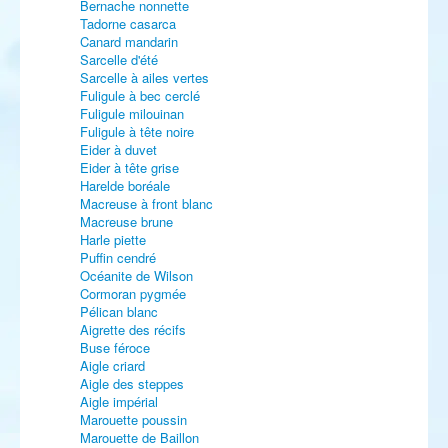
Bernache nonnette
Tadorne casarca
Canard mandarin
Sarcelle d'été
Sarcelle à ailes vertes
Fuligule à bec cerclé
Fuligule milouinan
Fuligule à tête noire
Eider à duvet
Eider à tête grise
Harelde boréale
Macreuse à front blanc
Macreuse brune
Harle piette
Puffin cendré
Océanite de Wilson
Cormoran pygmée
Pélican blanc
Aigrette des récifs
Buse féroce
Aigle criard
Aigle des steppes
Aigle impérial
Marouette poussin
Marouette de Baillon