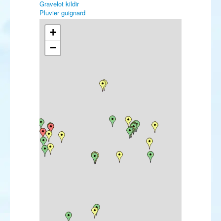
Gravelot kildir
Pluvier guignard
Bécasseau de Bonaparte
Bécasseau de Baird
+
Bécassin à long bec
−
Chevalier stagnatile
Labbe à longue queue
Goéland à bec cerclé
Goéland d'Amérique
Sterne de Forster
Martin-pêcheur d'Amérique
Pic cendré
Pic à dos blanc
Pipit de Richard
Pipit à dos olive
Pipit à gorge rousse
Pipit farlousane
Traquet isabelle
Traquet du désert
Hypolaïs bottée
Hypolaïs ictérine
Fauvette épervière
Pouillot à grands sourcils
Pouillot de Schwarz
Rémiz penduline