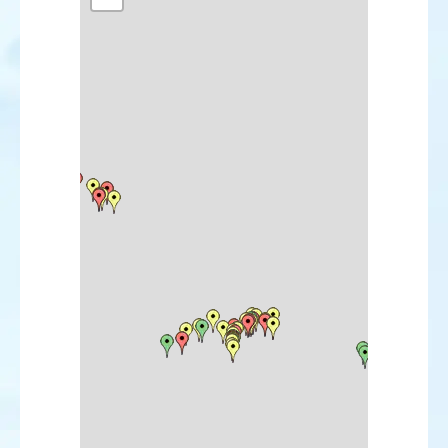
Sterne élégante
Guillemot à miroir
Martinet cafre
Martinet des maisons
Guêpier de Perse
Ammomane élégante
Pipit de Richard
Pipit à dos olive
Bergeronnette orientale
Bergeronnette citrine
Robin à flancs roux
Rougequeue de Moussier
Traquet isabelle
Traquet pie
Traquet du désert
Fauvette sarde
Fauvette de Rüppell
Pouillot de Pallas
Pouillot de Schwarz
Pouillot brun
Pouillot oriental
Gobemouche à collier
Sittelle corse
Pie-grièche isabelle
Etourneau roselin