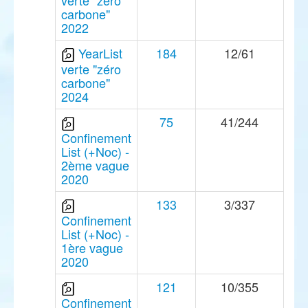
verte "zéro
carbone"
2022
YearList
184
12/61
verte "zéro
carbone"
2024
75
41/244
Confinement
List (+Noc) -
2ème vague
2020
133
3/337
Confinement
List (+Noc) -
1ère vague
2020
121
10/355
Confinement