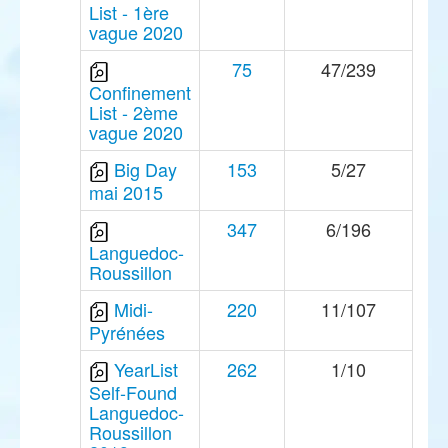
List - 1ère
vague 2020
75
47/239
Confinement
List - 2ème
vague 2020
Big Day
153
5/27
mai 2015
347
6/196
Languedoc-
Roussillon
Midi-
220
11/107
Pyrénées
YearList
262
1/10
Self-Found
Languedoc-
Roussillon