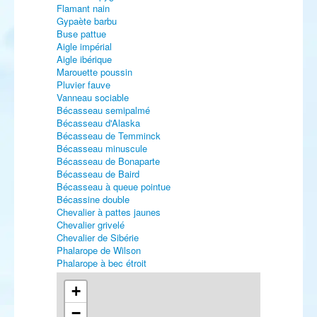
Flamant nain
Gypaète barbu
Buse pattue
Aigle impérial
Aigle ibérique
Marouette poussin
Pluvier fauve
Vanneau sociable
Bécasseau semipalmé
Bécasseau d'Alaska
Bécasseau de Temminck
Bécasseau minuscule
Bécasseau de Bonaparte
Bécasseau de Baird
Bécasseau à queue pointue
Bécassine double
Chevalier à pattes jaunes
Chevalier grivelé
Chevalier de Sibérie
Phalarope de Wilson
Phalarope à bec étroit
Labbe de McCormick
Mouette tridactyle
+
Goéland bourgmestre
−
Sterne bridée