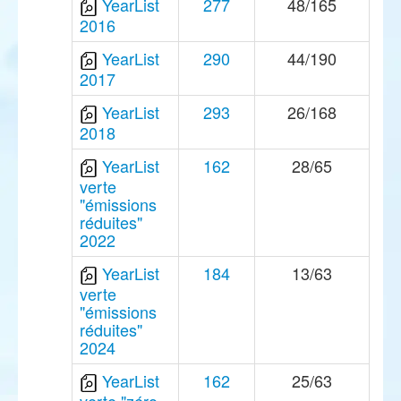
YearList
277
48/165
2016
YearList
290
44/190
2017
YearList
293
26/168
2018
YearList
162
28/65
verte
"émissions
réduites"
2022
YearList
184
13/63
verte
"émissions
réduites"
2024
YearList
162
25/63