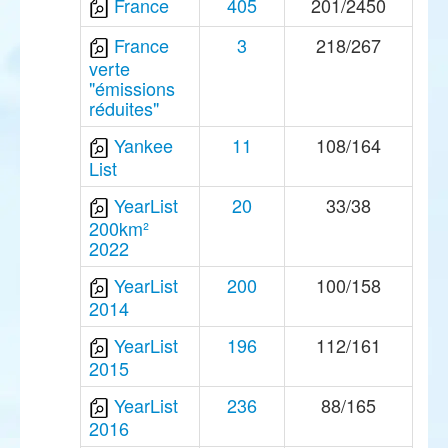
France
405
201/2450
France
3
218/267
verte
"émissions
réduites"
Yankee
11
108/164
List
YearList
20
33/38
200km²
2022
YearList
200
100/158
2014
YearList
196
112/161
2015
YearList
236
88/165
2016