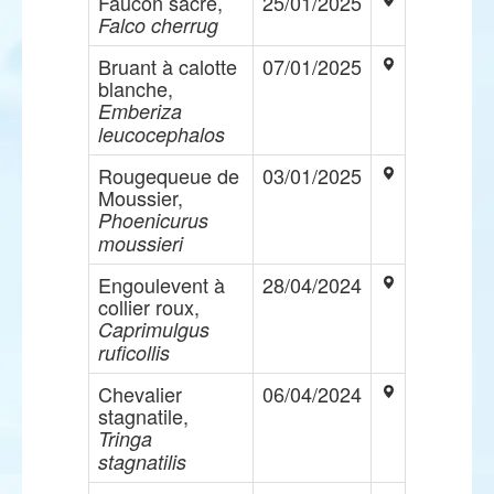
Faucon sacre,
25/01/2025
Falco cherrug
Bruant à calotte
07/01/2025
blanche,
Emberiza
leucocephalos
Rougequeue de
03/01/2025
Moussier,
Phoenicurus
moussieri
Engoulevent à
28/04/2024
collier roux,
Caprimulgus
ruficollis
Chevalier
06/04/2024
stagnatile,
Tringa
stagnatilis