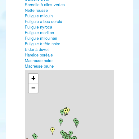
Sarcelle à ailes vertes
Nette rousse
Fuligule milouin
Fuligule à bec cerclé
Fuligule nyroca
Fuligule morillon
Fuligule milouinan
Fuligule à tête noire
Eider à duvet
Harelde boréale
Macreuse noire
Macreuse brune
Garrot à œil d'or
Harle piette
+
Harle huppé
−
Harle bièvre
Érismature rousse
Érismature à tête blanche
Perdrix rouge
Perdrix grise
Caille des blés
Faisan de Colchide
Plongeon catmarin
Plongeon arctique
Plongeon imbrin