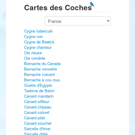
Cartes des Coches
Cygne tuberculé
Cygne noir
Cygne de Bewick
Cygne chanteur
Oie rieuse
Oie cendrée
Bernache du Canada
Bernache nonnette
Bernache cravant
Bernache à cou roux
Ouette d'Egypte
Tadorne de Belon
Canard mandarin
Canard siffleur
Canard chipeau
Canard colvert
Canard pilet
Canard souchet
Sarcelle d'hiver
Sarcelle d'été