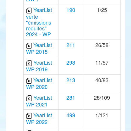
YearList
190
1/25
verte
"émissions
reduites"
2024 - WP
YearList
211
26/58
WP 2015
YearList
298
11/57
WP 2019
YearList
213
40/83
WP 2020
YearList
281
28/109
WP 2021
YearList
499
1/131
WP 2022