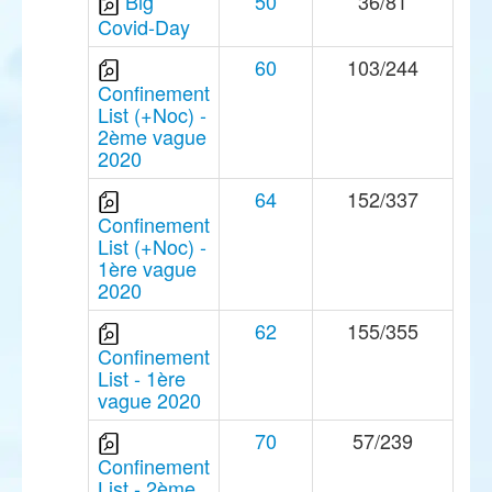
Big
50
36/81
Covid-Day
60
103/244
Confinement
List (+Noc) -
2ème vague
2020
64
152/337
Confinement
List (+Noc) -
1ère vague
2020
62
155/355
Confinement
List - 1ère
vague 2020
70
57/239
Confinement
List - 2ème