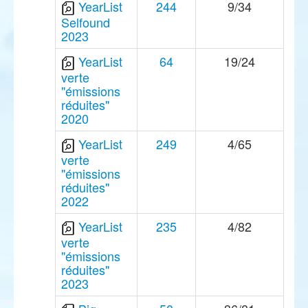
YearList
244
9/34
Selfound
2023
YearList
64
19/24
verte
"émissions
réduites"
2020
YearList
249
4/65
verte
"émissions
réduites"
2022
YearList
235
4/82
verte
"émissions
réduites"
2023