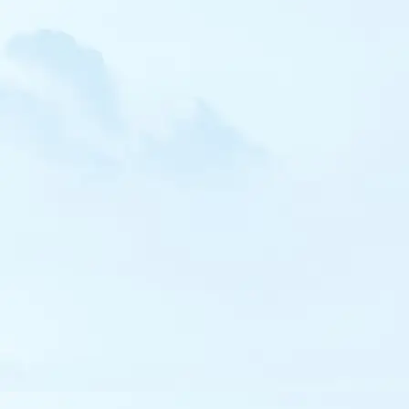
Traquet isabelle
Traquet pie
Traquet du désert
Grivette à dos olive
Grive dorée
Lusciniole à moustaches
Phragmite aquatique
Rousserolle des buissons
Hypolaïs bottée
Hypolaïs ictérine
Fauvette épervière
Fauvette sarde
Fauvette des Balkans
Fauvette de Moltoni
Pouillot à pattes sombres
Pouillot boréal
Pouillot de Pallas
Pouillot de Hume
Pouillot de Schwarz
Pouillot brun
Pouillot siffleur
Pouillot ibérique
Gobemouche tyrrhénien
Gobemouche à collier
Mésange boréale