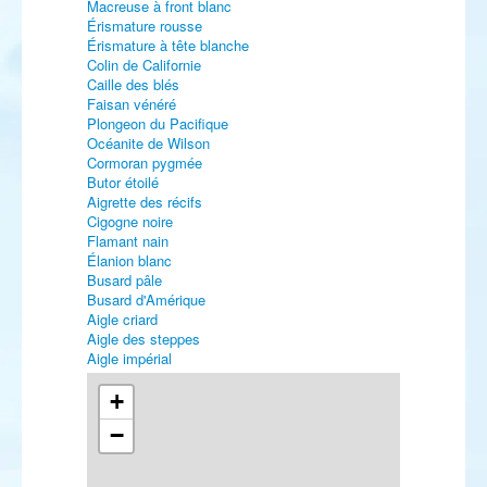
Macreuse à front blanc
Érismature rousse
Érismature à tête blanche
Colin de Californie
Caille des blés
Faisan vénéré
Plongeon du Pacifique
Océanite de Wilson
Cormoran pygmée
Butor étoilé
Aigrette des récifs
Cigogne noire
Flamant nain
Élanion blanc
Busard pâle
Busard d'Amérique
Aigle criard
Aigle des steppes
Aigle impérial
Faucon kobez
Faucon hobereau
+
Faucon d'Eléonore
−
Faucon sacre
Marouette ponctuée
Marouette poussin