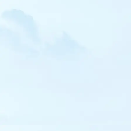
Sittelle corse
Rémiz penduline
Pie-grièche brune
Pie-grièche isabelle
Pie-grièche grise
Chocard à bec jaune
Corneille mantelée
Etourneau roselin
Moineau cisalpin
Capucin bec-de-plomb
Viréo à œil rouge
Venturon corse
Linotte à bec jaune
Paruline jaune
Bruant à gorge blanche
Bruant masqué
Bruant à calotte blanche
Bruant ortolan
Bruant nain
Bruant mélanocéphale
Oriole de Baltimore