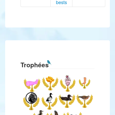
bests
Trophées