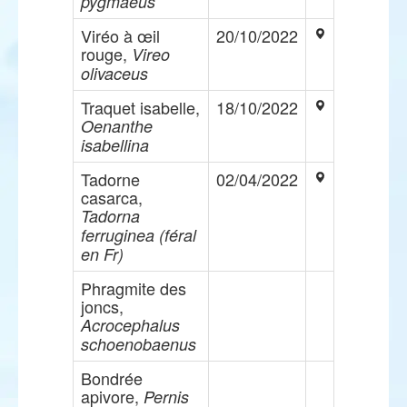
pygmaeus
Viréo à œil
20/10/2022
rouge,
Vireo
olivaceus
Traquet isabelle,
18/10/2022
Oenanthe
isabellina
Tadorne
02/04/2022
casarca,
Tadorna
ferruginea (féral
en Fr)
Phragmite des
joncs,
Acrocephalus
schoenobaenus
Bondrée
apivore,
Pernis