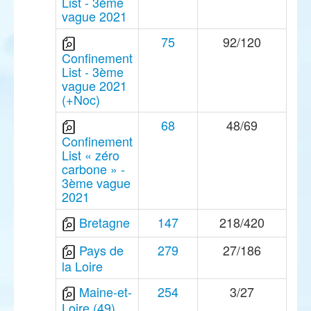
List - 3ème
vague 2021
75
92/120
Confinement
List - 3ème
vague 2021
(+Noc)
68
48/69
Confinement
List « zéro
carbone » -
3ème vague
2021
Bretagne
147
218/420
Pays de
279
27/186
la Loire
Maine-et-
254
3/27
Loire (49)