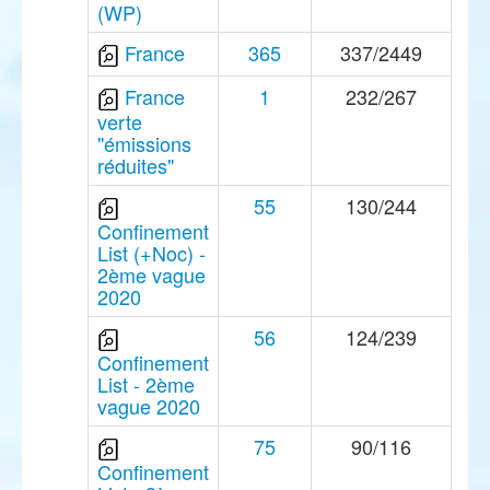
(WP)
France
365
337/2449
France
1
232/267
verte
"émissions
réduites"
55
130/244
Confinement
List (+Noc) -
2ème vague
2020
56
124/239
Confinement
List - 2ème
vague 2020
75
90/116
Confinement