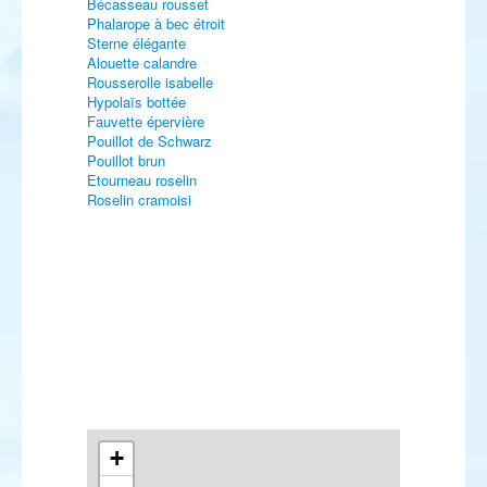
Bécasseau rousset
Phalarope à bec étroit
Sterne élégante
Alouette calandre
Rousserolle isabelle
Hypolaïs bottée
Fauvette épervière
Pouillot de Schwarz
Pouillot brun
Etourneau roselin
Roselin cramoisi
+