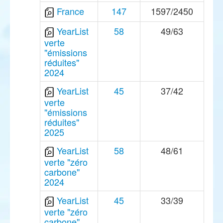
France
147
1597/2450
YearList
58
49/63
verte
"émissions
réduites"
2024
YearList
45
37/42
verte
"émissions
réduites"
2025
YearList
58
48/61
verte "zéro
carbone"
2024
YearList
45
33/39
verte "zéro
carbone"