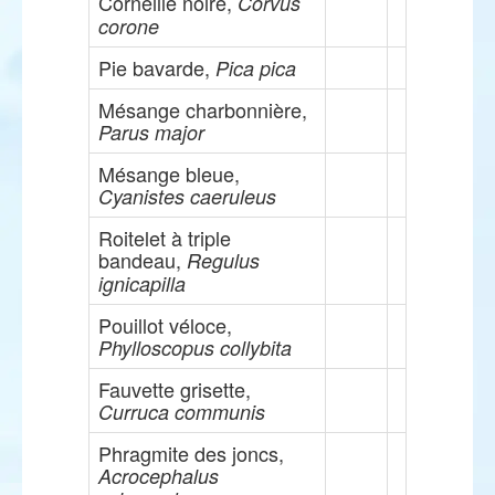
Corneille noire,
Corvus
corone
Pie bavarde,
Pica pica
Mésange charbonnière,
Parus major
Mésange bleue,
Cyanistes caeruleus
Roitelet à triple
bandeau,
Regulus
ignicapilla
Pouillot véloce,
Phylloscopus collybita
Fauvette grisette,
Curruca communis
Phragmite des joncs,
Acrocephalus