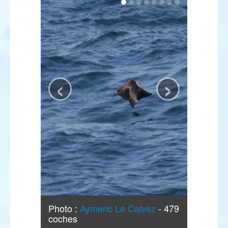
‹
›
Photo :
Aymeric Le Calvez
- 479
coches