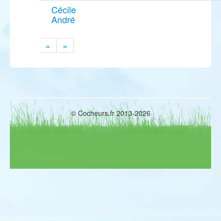
Cécile
André
«
»
© Cocheurs.fr 2013-2026