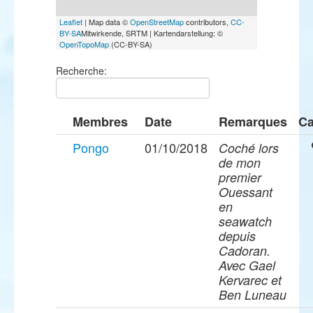
Leaflet
| Map data ©
OpenStreetMap
contributors,
CC-
BY-SA
Mitwirkende, SRTM | Kartendarstellung: ©
OpenTopoMap
(CC-BY-SA)
Recherche:
Membres
Date
Remarques
Ca
Pongo
01/10/2018
Coché lors
de mon
premier
Ouessant
en
seawatch
depuis
Cadoran.
Avec Gael
Kervarec et
Ben Luneau