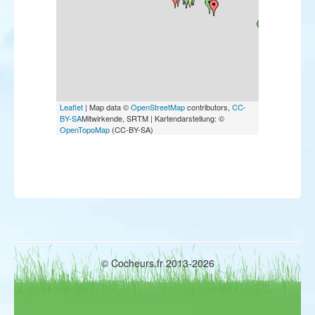
Bruant rustique
Leaflet
| Map data ©
OpenStreetMap
contributors,
CC-
BY-SA
Mitwirkende, SRTM | Kartendarstellung: ©
OpenTopoMap
(CC-BY-SA)
© Cocheurs.fr 2013-2026