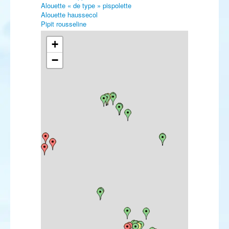
Alouette « de type » pispolette
Alouette haussecol
Pipit rousseline
Bergeronnette printanière
Accenteur alpin
+
Gorgebleue à miroir
−
Rougequeue à front blanc
Rougequeue de Moussier
Lusciniole à moustaches
Phragmite aquatique
Rousserolle turdoïde
Pouillot à grands sourcils
Pouillot de Schwarz
Gobemouche noir
Panure à moustaches
Sittelle corse
Pie-grièche écorcheur
Pie-grièche méridionale
Pinson du Nord
Venturon montagnard
Linotte à bec jaune
Bec-croisé des sapins
Bouvreuil pivoine
Grosbec casse-noyaux
Bruant lapon