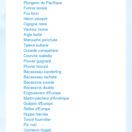
Plongeon du Pacifique
Fulmar boréal
Fou brun
Héron pourpré
Cigogne noire
Vautour moine
Aigle botté
Marouette ponctuée
Talève sultane
Outarde canepetière
Courvite isabelle
Pluvier guignard
Pluvier bronzé
Bécasseau sanderling
Bécasseau tacheté
Bécassine sourde
Bécassine double
Engoulevent d'Europe
Martin-pêcheur d'Amérique
Guêpier d'Europe
Rollier d'Europe
Huppe fasciée
Torcol fourmilier
Pic noir
Cochevis huppé