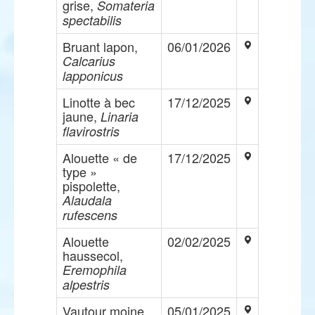
grise,
Somateria
spectabilis
Bruant lapon,
06/01/2026
Calcarius
lapponicus
Linotte à bec
17/12/2025
jaune,
Linaria
flavirostris
Alouette « de
17/12/2025
type »
pispolette,
Alaudala
rufescens
Alouette
02/02/2025
haussecol,
Eremophila
alpestris
Vautour moine,
05/01/2025