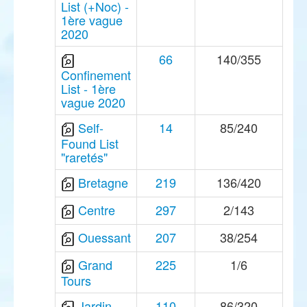
List (+Noc) -
1ère vague
2020
66
140/355
Confinement
List - 1ère
vague 2020
Self-
14
85/240
Found List
"raretés"
Bretagne
219
136/420
Centre
297
2/143
Ouessant
207
38/254
Grand
225
1/6
Tours
Jardin
110
86/320