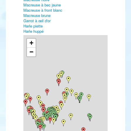
Macreuse à bec jaune
Macreuse à front blanc
Macreuse brune
Garrot à œil d'or
Harle piette
Harle huppé
Harle bièvre
Érismature rousse
+
Érismature à tête blanche
−
Faisan vénéré
Plongeon catmarin
Plongeon arctique
Plongeon imbrin
Plongeon à bec blanc
Plongeon du Pacifique
Grèbe à bec bigarré
Grèbe jougris
Grèbe esclavon
Fulmar boréal
Puffin de Scopoli
Puffin cendré
Puffin majeur
Puffin fuligineux
Puffin des Anglais