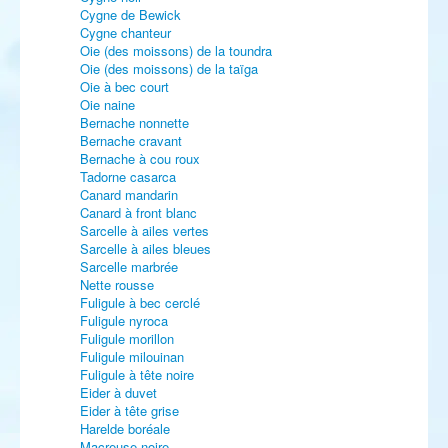
Cygne de Bewick
Cygne chanteur
Oie (des moissons) de la toundra
Oie (des moissons) de la taïga
Oie à bec court
Oie naine
Bernache nonnette
Bernache cravant
Bernache à cou roux
Tadorne casarca
Canard mandarin
Canard à front blanc
Sarcelle à ailes vertes
Sarcelle à ailes bleues
Sarcelle marbrée
Nette rousse
Fuligule à bec cerclé
Fuligule nyroca
Fuligule morillon
Fuligule milouinan
Fuligule à tête noire
Eider à duvet
Eider à tête grise
Harelde boréale
Macreuse noire