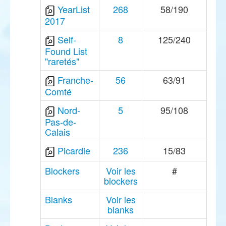
YearList
268
58/190
2017
Self-
8
125/240
Found List
"raretés"
Franche-
56
63/91
Comté
Nord-
5
95/108
Pas-de-
Calais
Picardie
236
15/83
Blockers
Voir les
#
blockers
Blanks
Voir les
blanks