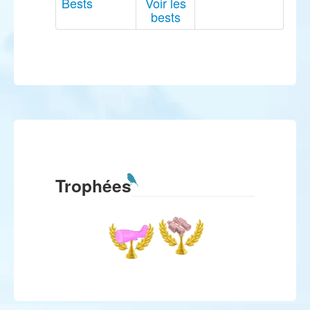
Bests
Voir les
bests
Trophées