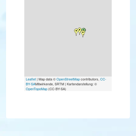
Leaflet
| Map data ©
OpenStreetMap
contributors,
CC-
BY-SA
Mitwirkende, SRTM | Kartendarstellung: ©
OpenTopoMap
(CC-BY-SA)