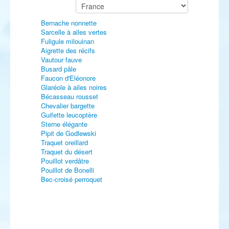
Bernache nonnette
Sarcelle à ailes vertes
Fuligule milouinan
Aigrette des récifs
Vautour fauve
Busard pâle
Faucon d'Eléonore
Glaréole à ailes noires
Bécasseau rousset
Chevalier bargette
Guifette leucoptère
Sterne élégante
Pipit de Godlewski
Traquet oreillard
Traquet du désert
Pouillot verdâtre
Pouillot de Bonelli
Bec-croisé perroquet