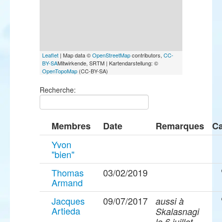
Leaflet
| Map data ©
OpenStreetMap
contributors,
CC-
BY-SA
Mitwirkende, SRTM | Kartendarstellung: ©
OpenTopoMap
(CC-BY-SA)
Recherche:
Membres
Date
Remarques
Ca
Yvon
"bien"
Thomas
03/02/2019
Armand
Jacques
09/07/2017
aussi à
Artieda
Skalasnagi
le 6 juillet