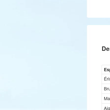
De
Es
Ér
Br
Ma
Aig