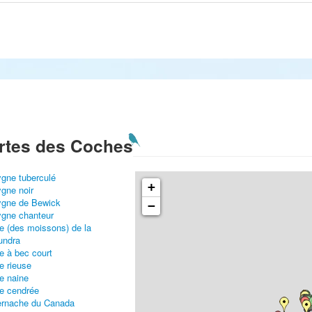
rtes des Coches
gne tuberculé
+
gne noir
gne de Bewick
−
gne chanteur
e (des moissons) de la
undra
e à bec court
e rieuse
e naine
e cendrée
rnache du Canada