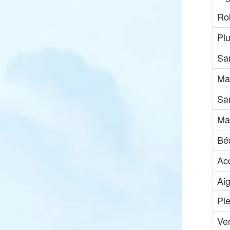
Rob
Plu
Sa
Ma
Sar
Ma
Bé
Ac
Ai
Pie
Ve