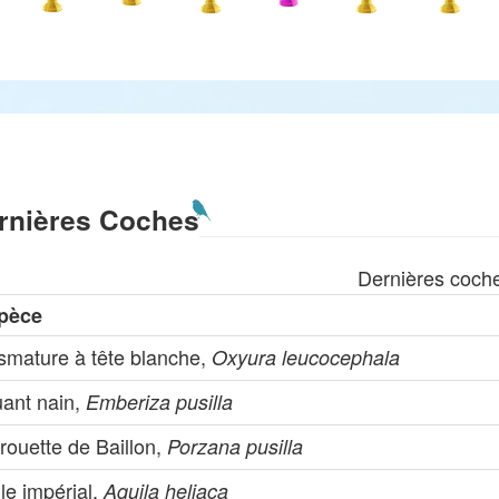
rnières Coches
Dernières coch
pèce
ismature à tête blanche,
Oxyura leucocephala
uant nain,
Emberiza pusilla
rouette de Baillon,
Porzana pusilla
le impérial,
Aquila heliaca