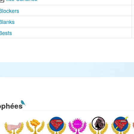
Blockers
Blanks
Bests
ophées