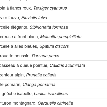
in à flancs roux,
Tarsiger cyanurus
vier fauve,
Pluvialis fulva
rcelle élégante,
Sibirionetta formosa
creuse à front blanc,
Melanitta perspicillata
celle à ailes bleues,
Spatula discors
rouette poussin,
Porzana parva
casseau à queue pointue,
Calidris acuminata
centeur alpin,
Prunella collaris
gle pomarin,
Clanga pomarina
-grièche isabelle,
Lanius isabellinus
nturon montagnard,
Carduelis citrinella