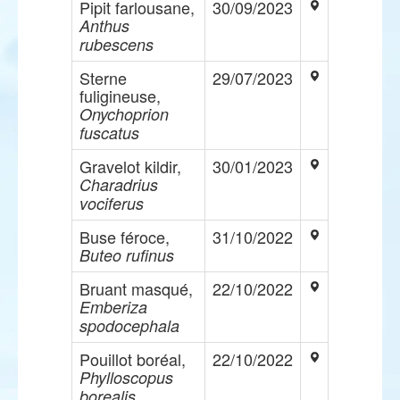
Pipit farlousane,
30/09/2023
Anthus
rubescens
Sterne
29/07/2023
fuligineuse,
Onychoprion
fuscatus
Gravelot kildir,
30/01/2023
Charadrius
vociferus
Buse féroce,
31/10/2022
Buteo rufinus
Bruant masqué,
22/10/2022
Emberiza
spodocephala
Pouillot boréal,
22/10/2022
Phylloscopus
borealis