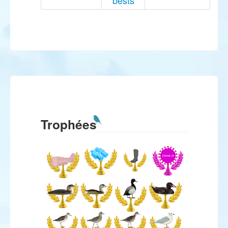
bests
Trophées