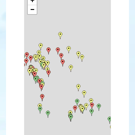
+
Buse féroce
−
Aigle impérial
Faucon d'Eléonore
Marouette ponctuée
Marouette poussin
Marouette de Baillon
Courvite isabelle
Glaréole à ailes noires
Gravelot kildir
Gravelot de Leschenault
Pluvier asiatique
Pluvier bronzé
Pluvier fauve
Vanneau sociable
Bécasseau semipalmé
Bécasseau d'Alaska
Bécasseau à cou roux
Bécasseau à longs doigts
Bécasseau minuscule
Bécasseau de Bonaparte
Bécasseau de Baird
Bécasseau tacheté
Bécasseau à queue pointue
Bécasseau à échasses
Bécasseau falcinelle