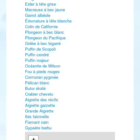
Eider à tête grise
Macreuse à bec jaune
Garrot albéole
Érismature à tête blanche
Colin de Californie
Plongeon à bec blanc
Plongeon du Pacifique
Grèbe à bec bigarré
Puffin de Scopoli
Puffin cendré
Puffin majeur
Océanite de Wilson
Fou à pieds rouges
Cormoran pygmée
Pélican blanc
Butor étoilé
Crabier chevelu
Aigrette des récifs
Aigrette garzette
Grande Aigrette
Ibis falcinelle
Flamant nain
Gypaète barbu
Busard pâle
Busard d'Amérique