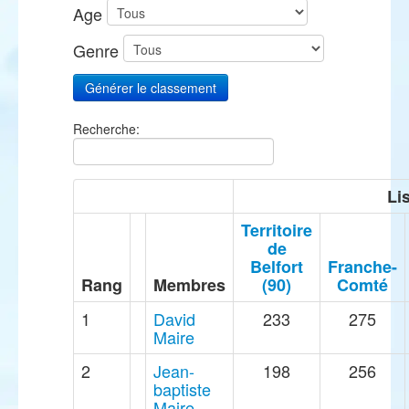
Age
Genre
Recherche:
Li
Territoire
de
Belfort
Franche-
Rang
Membres
(90)
Comté
1
David
233
275
Maire
2
Jean-
198
256
baptiste
Maire