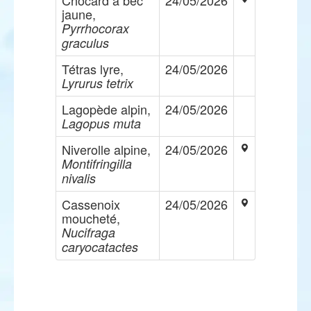
Chocard à bec
24/05/2026
jaune,
Pyrrhocorax
graculus
Tétras lyre,
24/05/2026
Lyrurus tetrix
Lagopède alpin,
24/05/2026
Lagopus muta
Niverolle alpine,
24/05/2026
Montifringilla
nivalis
Cassenoix
24/05/2026
moucheté,
Nucifraga
caryocatactes