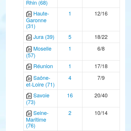
Rhin (68)
Haute-
1
12/16
Garonne
(31)
Jura (39)
5
18/22
Moselle
1
6/8
(57)
Réunion
1
17/18
Saône-
4
7/9
et-Loire (71)
Savoie
16
20/40
(73)
Seine-
2
10/14
Maritime
(76)