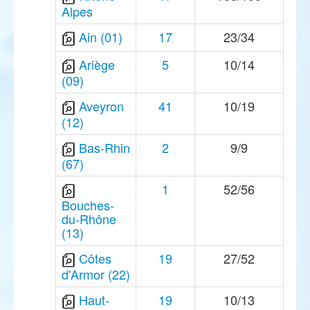
Alpes
Ain (01)
17
23/34
Ariège
5
10/14
(09)
Aveyron
41
10/19
(12)
Bas-Rhin
2
9/9
(67)
1
52/56
Bouches-
du-Rhône
(13)
Côtes
19
27/52
d'Armor (22)
Haut-
19
10/13