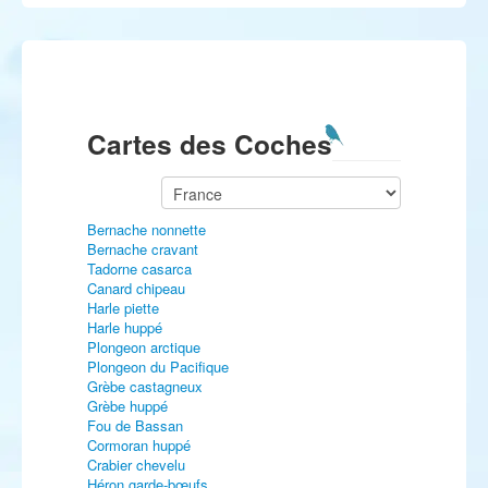
Cartes des Coches
Bernache nonnette
Bernache cravant
Tadorne casarca
Canard chipeau
Harle piette
Harle huppé
Plongeon arctique
Plongeon du Pacifique
Grèbe castagneux
Grèbe huppé
Fou de Bassan
Cormoran huppé
Crabier chevelu
Héron garde-bœufs