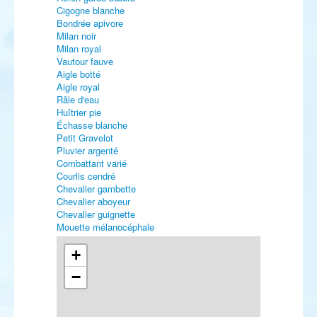
Cigogne blanche
Bondrée apivore
Milan noir
Milan royal
Vautour fauve
Aigle botté
Aigle royal
Râle d'eau
Huîtrier pie
Échasse blanche
Petit Gravelot
Pluvier argenté
Combattant varié
Courlis cendré
Chevalier gambette
Chevalier aboyeur
Chevalier guignette
Mouette mélanocéphale
Mouette rieuse
Goéland marin
+
Goéland pontique
−
Guifette noire
Sterne caspienne
Pingouin torda
Pigeon ramier