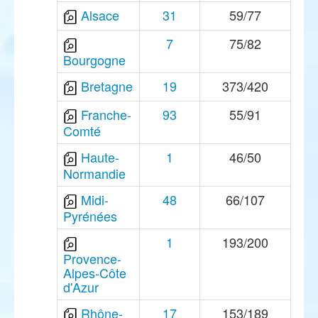
Alsace
31
59/77
7
75/82
Bourgogne
Bretagne
19
373/420
Franche-
93
55/91
Comté
Haute-
1
46/50
Normandie
Midi-
48
66/107
Pyrénées
1
193/200
Provence-
Alpes-Côte
d'Azur
Rhône-
17
153/189