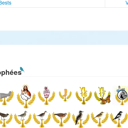
Bests
V
ophées