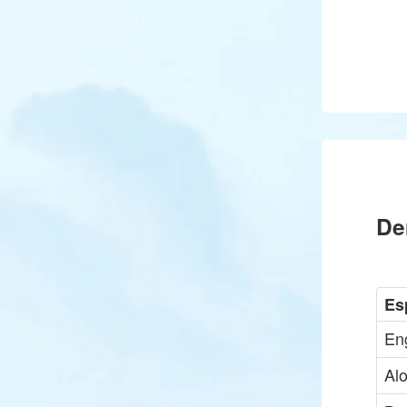
De
Es
Eng
Al