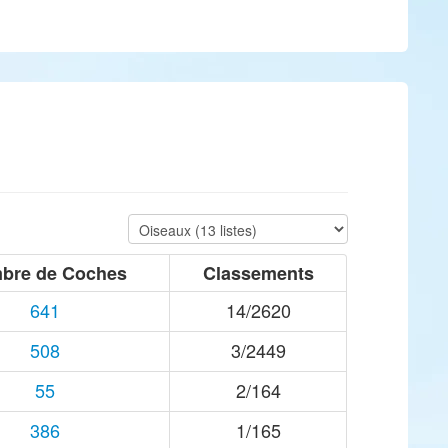
bre de Coches
Classements
641
14/2620
508
3/2449
55
2/164
386
1/165