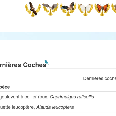
rnières Coches
Dernières coch
pèce
oulevent à collier roux,
Caprimulgus ruficollis
ouette leucoptère,
Alauda leucoptera