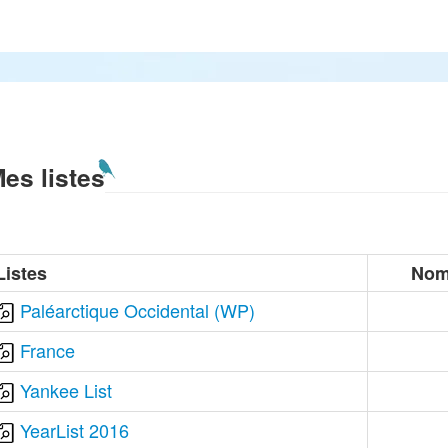
es listes
Listes
Nom
Paléarctique Occidental (WP)
France
Yankee List
YearList 2016