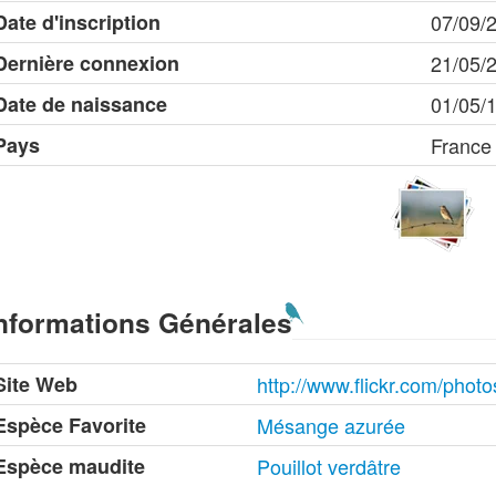
Date d'inscription
07/09/
Dernière connexion
21/05/
Date de naissance
01/05/
Pays
France
nformations Générales
Site Web
http://www.flickr.com/pho
Espèce Favorite
Mésange azurée
Espèce maudite
Pouillot verdâtre