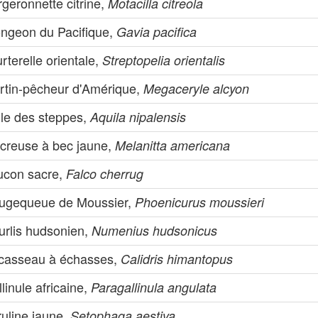
geronnette citrine,
Motacilla citreola
ongeon du Pacifique,
Gavia pacifica
rterelle orientale,
Streptopelia orientalis
rtin-pêcheur d'Amérique,
Megaceryle alcyon
gle des steppes,
Aquila nipalensis
creuse à bec jaune,
Melanitta americana
ucon sacre,
Falco cherrug
ugequeue de Moussier,
Phoenicurus moussieri
urlis hudsonien,
Numenius hudsonicus
casseau à échasses,
Calidris himantopus
linule africaine,
Paragallinula angulata
ruline jaune,
Setophaga aestiva