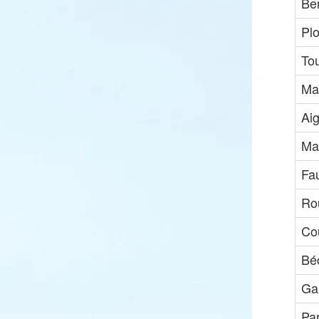
Ber
Pl
Tou
Ma
Ai
Ma
Fa
Ro
Co
Bé
Gal
Pa