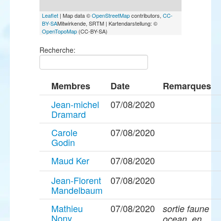
Leaflet
| Map data ©
OpenStreetMap
contributors,
CC-
BY-SA
Mitwirkende, SRTM | Kartendarstellung: ©
OpenTopoMap
(CC-BY-SA)
Recherche:
Membres
Date
Remarques
Jean-michel
07/08/2020
Dramard
Carole
07/08/2020
Godin
Maud Ker
07/08/2020
Jean-Florent
07/08/2020
Mandelbaum
Mathieu
07/08/2020
sortie faune
Nony
ocean, en