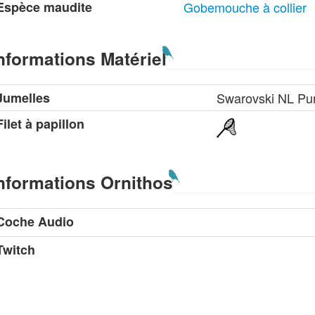
Espèce maudite
Gobemouche à collier
nformations Matériel
Jumelles
Swarovski NL Pu
Filet à papillon
nformations Ornithos
Coche Audio
Twitch