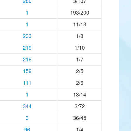
280
3/107
1
193/200
1
11/13
233
1/8
219
1/10
219
1/7
159
2/5
111
2/6
1
13/14
344
3/72
3
36/45
96
1/4