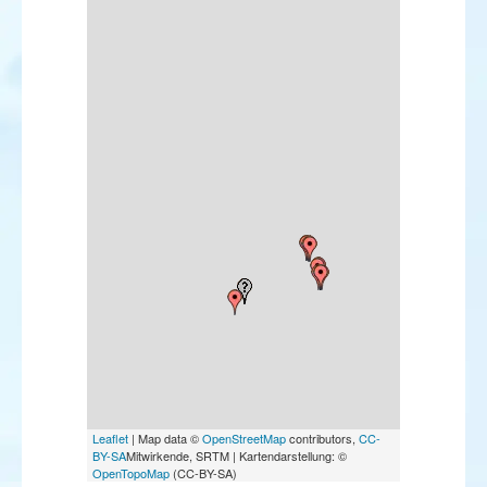
Leaflet
| Map data ©
OpenStreetMap
contributors,
CC-
BY-SA
Mitwirkende, SRTM | Kartendarstellung: ©
OpenTopoMap
(CC-BY-SA)