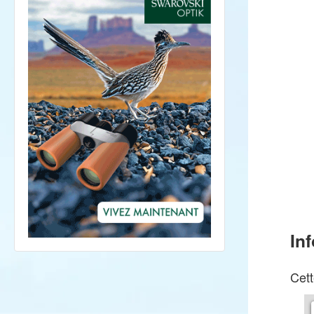
In
Cett