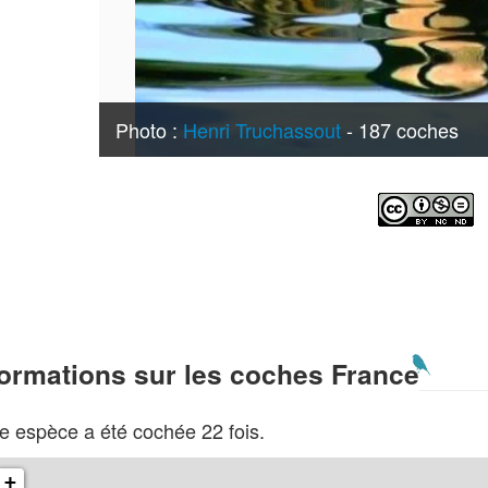
Photo :
Henri Truchassout
- 187 coches
formations sur les coches France
e espèce a été cochée 22 fois.
+