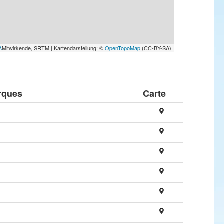
A
Mitwirkende, SRTM | Kartendarstellung: ©
OpenTopoMap
(CC-BY-SA)
rques
Carte