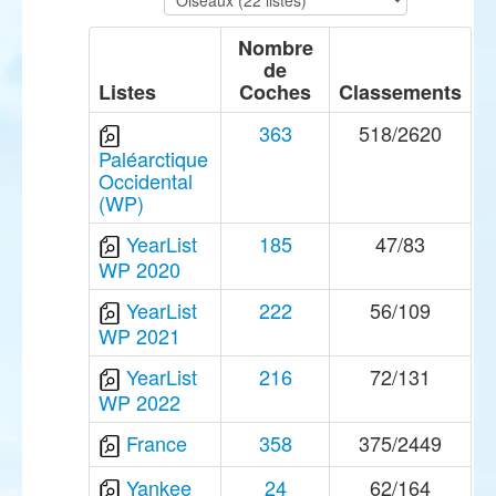
Nombre
de
Listes
Coches
Classements
363
518/2620
Paléarctique
Occidental
(WP)
YearList
185
47/83
WP 2020
YearList
222
56/109
WP 2021
YearList
216
72/131
WP 2022
France
358
375/2449
Yankee
24
62/164