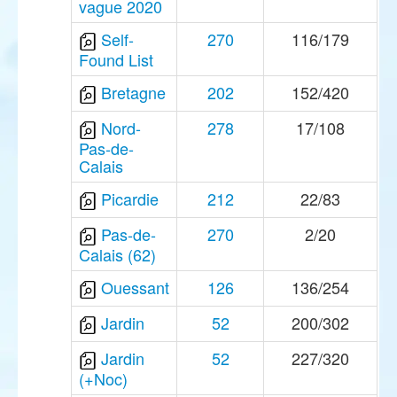
vague 2020
Self-
270
116/179
Found List
Bretagne
202
152/420
Nord-
278
17/108
Pas-de-
Calais
Picardie
212
22/83
Pas-de-
270
2/20
Calais (62)
Ouessant
126
136/254
Jardin
52
200/302
Jardin
52
227/320
(+Noc)