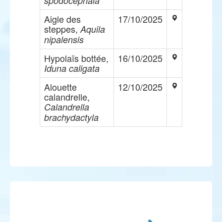
spodocephala
Aigle des
17/10/2025
steppes,
Aquila
nipalensis
Hypolaïs bottée,
16/10/2025
Iduna caligata
Alouette
12/10/2025
calandrelle,
Calandrella
brachydactyla