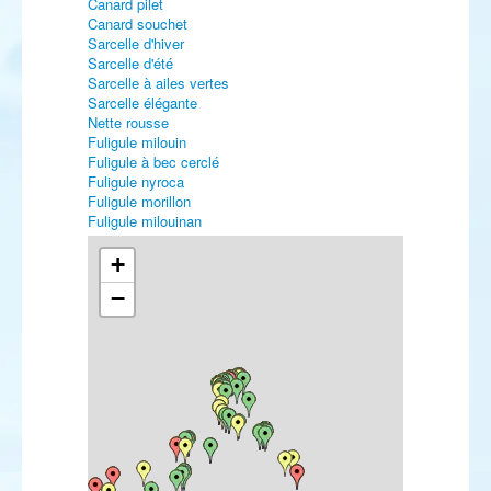
Canard pilet
Canard souchet
Sarcelle d'hiver
Sarcelle d'été
Sarcelle à ailes vertes
Sarcelle élégante
Nette rousse
Fuligule milouin
Fuligule à bec cerclé
Fuligule nyroca
Fuligule morillon
Fuligule milouinan
Fuligule à tête noire
Eider à duvet
+
Eider à tête grise
−
Harelde boréale
Macreuse noire
Macreuse à bec jaune
Macreuse à front blanc
Macreuse brune
Garrot à œil d'or
Harle piette
Harle huppé
Harle bièvre
Érismature rousse