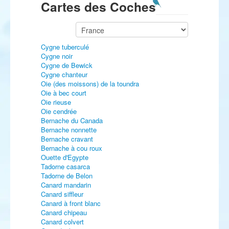
Cartes des Coches
Cygne tuberculé
Cygne noir
Cygne de Bewick
Cygne chanteur
Oie (des moissons) de la toundra
Oie à bec court
Oie rieuse
Oie cendrée
Bernache du Canada
Bernache nonnette
Bernache cravant
Bernache à cou roux
Ouette d'Egypte
Tadorne casarca
Tadorne de Belon
Canard mandarin
Canard siffleur
Canard à front blanc
Canard chipeau
Canard colvert