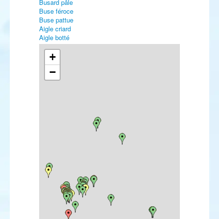
Busard pâle
Buse féroce
Buse pattue
Aigle criard
Aigle botté
Faucon crécerellette
Faucon kobez
+
Faucon d'Eléonore
−
Marouette poussin
Marouette de Baillon
Talève sultane
Glaréole à collier
Pluvier guignard
Pluvier bronzé
Pluvier fauve
Vanneau sociable
Vanneau à queue blanche
Bécasseau semipalmé
Bécasseau de Temminck
Bécasseau de Bonaparte
Bécasseau tacheté
Bécasseau à queue pointue
Bécasseau falcinelle
Bécasseau rousset
Bécassin à long bec