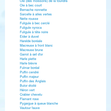
Oie (des moissons) de la toundra
Oie à bec court
Bernache nonnette
Sarcelle à ailes vertes
Nette rousse
Fuligule à bec cerclé
Fuligule nyroca
Fuligule à tête noire
Eider à duvet
Harelde boréale
Macreuse à front blanc
Macreuse brune
Garrot à œil d'or
Harle piette
Harle bièvre
Fulmar boréal
Puffin cendré
Puffin majeur
Puffin des Anglais
Butor étoilé
Héron vert
Crabier chevelu
Flamant rose
Pygargue à queue blanche
Vautour fauve