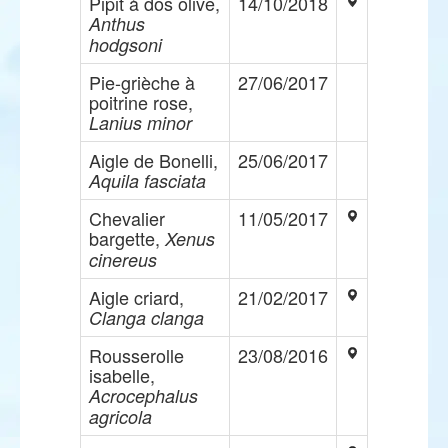
Pipit à dos olive,
14/10/2018
Anthus
hodgsoni
Pie-grièche à
27/06/2017
poitrine rose,
Lanius minor
Aigle de Bonelli,
25/06/2017
Aquila fasciata
Chevalier
11/05/2017
bargette,
Xenus
cinereus
Aigle criard,
21/02/2017
Clanga clanga
Rousserolle
23/08/2016
isabelle,
Acrocephalus
agricola