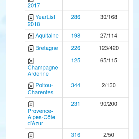
2017
YearList
286
30/168
2018
Aquitaine
198
27/114
Bretagne
226
123/420
125
65/115
Champagne-
Ardenne
Poitou-
344
2/130
Charentes
231
90/200
Provence-
Alpes-Côte
d'Azur
316
2/50