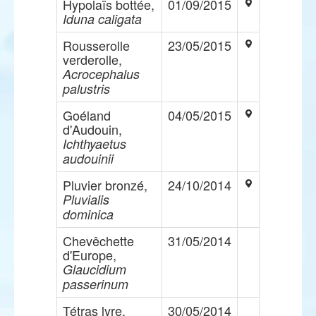
Hypolaïs bottée,
01/09/2015
Iduna caligata
Rousserolle
23/05/2015
verderolle,
Acrocephalus
palustris
Goéland
04/05/2015
d'Audouin,
Ichthyaetus
audouinii
Pluvier bronzé,
24/10/2014
Pluvialis
dominica
Chevêchette
31/05/2014
d'Europe,
Glaucidium
passerinum
Tétras lyre,
30/05/2014