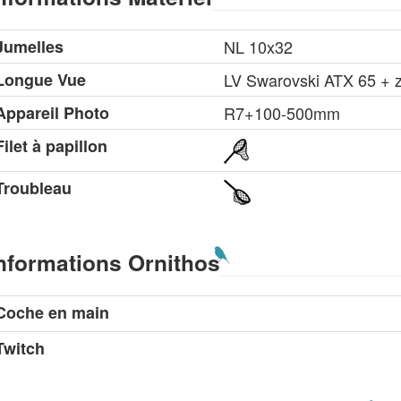
Jumelles
NL 10x32
Longue Vue
LV Swarovski ATX 65 + 
Appareil Photo
R7+100-500mm
Filet à papillon
Troubleau
nformations Ornithos
Coche en main
Twitch