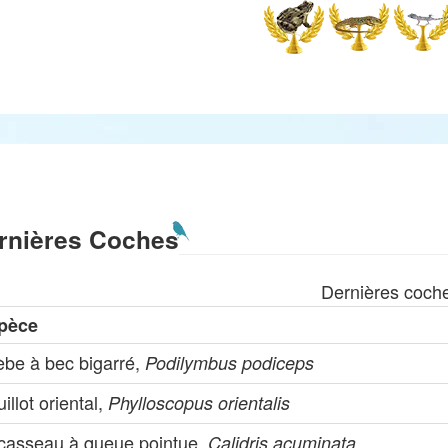
rnières Coches
Dernières coch
pèce
èbe à bec bigarré,
Podilymbus podiceps
illot oriental,
Phylloscopus orientalis
casseau à queue pointue,
Calidris acuminata