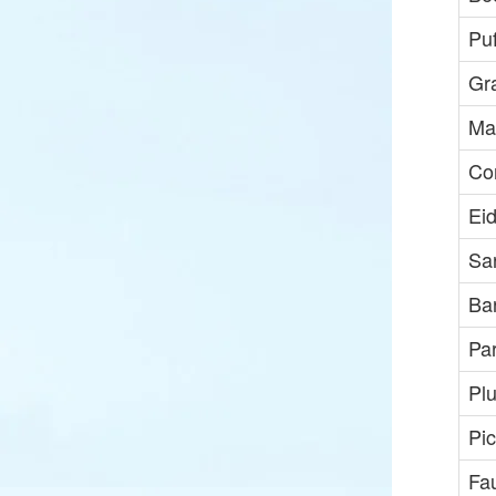
Pu
Gr
Mar
Co
Eid
Sar
Ba
Pa
Plu
Pi
Fa