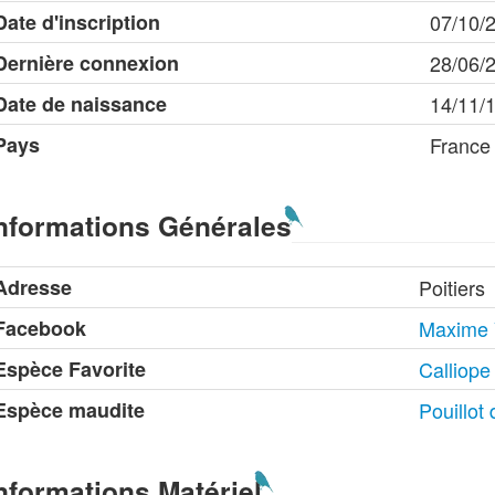
Date d'inscription
07/10/
Dernière connexion
28/06/
Date de naissance
14/11/
Pays
France
nformations Générales
Adresse
Poitiers
Facebook
Maxime 
Espèce Favorite
Calliope
Espèce maudite
Pouillot 
nformations Matériel