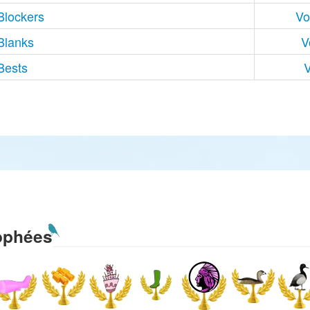
Blockers
Vo
Blanks
V
Bests
V
ophées