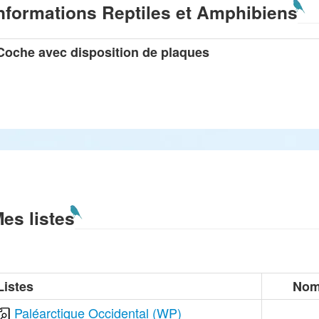
nformations Reptiles et Amphibiens
Coche avec disposition de plaques
es listes
Listes
Nom
Paléarctique Occidental (WP)