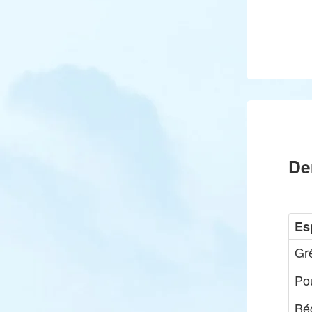
De
Es
Gr
Pou
Bé