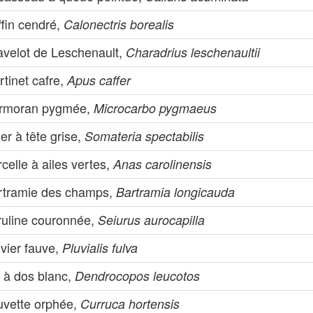
ffin cendré,
Calonectris borealis
avelot de Leschenault,
Charadrius leschenaultii
tinet cafre,
Apus caffer
rmoran pygmée,
Microcarbo pygmaeus
er à tête grise,
Somateria spectabilis
celle à ailes vertes,
Anas carolinensis
rtramie des champs,
Bartramia longicauda
ruline couronnée,
Seiurus aurocapilla
vier fauve,
Pluvialis fulva
c à dos blanc,
Dendrocopos leucotos
uvette orphée,
Curruca hortensis