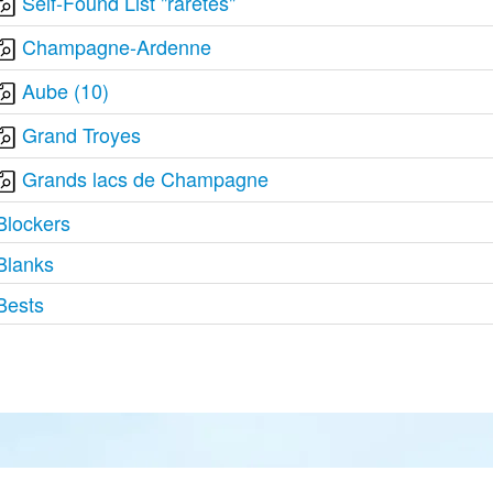
Self-Found List "raretés"
Champagne-Ardenne
Aube (10)
Grand Troyes
Grands lacs de Champagne
Blockers
Blanks
Bests