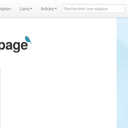
ription
Liens
Articles
epage