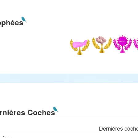
ophées
rnières Coches
Dernières coch