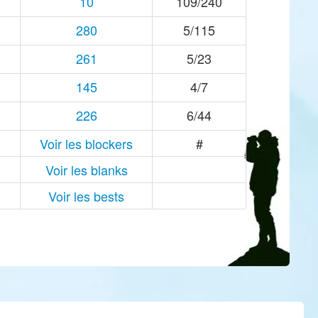
10
109/240
280
5/115
261
5/23
145
4/7
226
6/44
Voir les blockers
#
Voir les blanks
Voir les bests