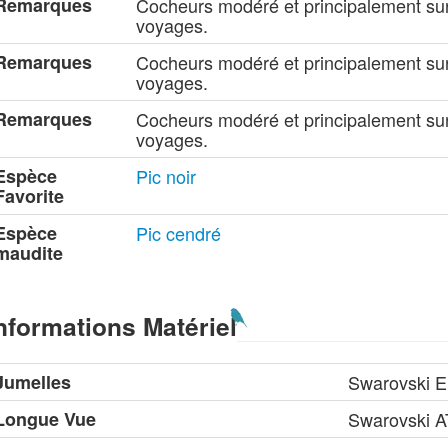
Remarques
Cocheurs modéré et principalement sur
voyages.
Remarques
Cocheurs modéré et principalement sur
voyages.
Remarques
Cocheurs modéré et principalement sur
voyages.
Espèce
Pic noir
Favorite
Espèce
Pic cendré
maudite
nformations Matériel
Jumelles
Swarovski E
Longue Vue
Swarovski 