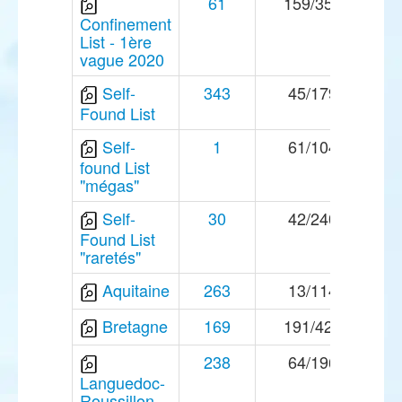
61
159/355
Confinement
List - 1ère
vague 2020
Self-
343
45/179
Found List
Self-
1
61/104
found List
"mégas"
Self-
30
42/240
Found List
"raretés"
Aquitaine
263
13/114
Bretagne
169
191/420
238
64/196
Languedoc-
Roussillon