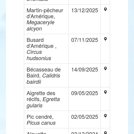
Martin-pêcheur
13/12/2025
d'Amérique,
Megaceryle
alcyon
Busard
07/11/2025
d'Amérique ,
Circus
hudsonius
Bécasseau de
14/09/2025
Baird,
Calidris
bairdii
Aigrette des
09/05/2025
récifs,
Egretta
gularis
Pic cendré,
02/05/2025
Picus canus
Alouette
03/12/2024