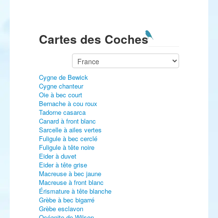
Cartes des Coches
Cygne de Bewick
Cygne chanteur
Oie à bec court
Bernache à cou roux
Tadorne casarca
Canard à front blanc
Sarcelle à ailes vertes
Fuligule à bec cerclé
Fuligule à tête noire
Eider à duvet
Eider à tête grise
Macreuse à bec jaune
Macreuse à front blanc
Érismature à tête blanche
Grèbe à bec bigarré
Grèbe esclavon
Océanite de Wilson