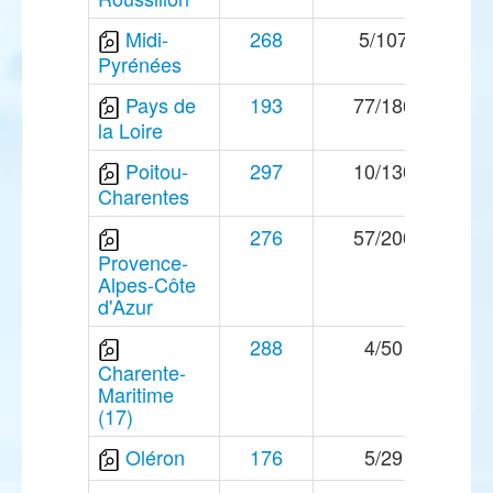
Midi-
268
5/107
Pyrénées
Pays de
193
77/186
la Loire
Poitou-
297
10/130
Charentes
276
57/200
Provence-
Alpes-Côte
d'Azur
288
4/50
Charente-
Maritime
(17)
Oléron
176
5/29