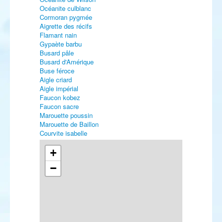
Océanite culblanc
Cormoran pygmée
Aigrette des récifs
Flamant nain
Gypaète barbu
Busard pâle
Busard d'Amérique
Buse féroce
Aigle criard
Aigle impérial
Faucon kobez
Faucon sacre
Marouette poussin
Marouette de Baillon
Courvite isabelle
Glaréole à collier
Glaréole à ailes noires
+
Gravelot kildir
−
Pluvier bronzé
Vanneau sociable
Bécasseau semipalmé
Bécasseau minuscule
Bécasseau de Bonaparte
Bécasseau de Baird