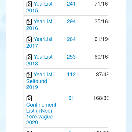
YearList
241
71/161
2015
YearList
294
35/165
2016
YearList
264
61/190
2017
YearList
253
60/168
2018
YearList
112
37/48
Selfound
2019
61
168/337
Confinement
List (+Noc) -
1ère vague
2020