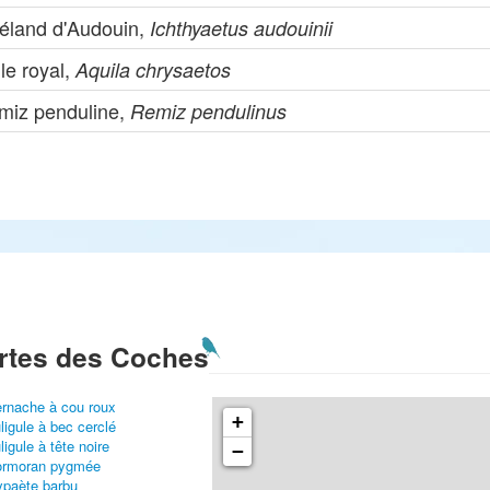
éland d'Audouin,
Ichthyaetus audouinii
le royal,
Aquila chrysaetos
miz penduline,
Remiz pendulinus
rtes des Coches
rnache à cou roux
+
ligule à bec cerclé
ligule à tête noire
−
ormoran pygmée
paète barbu