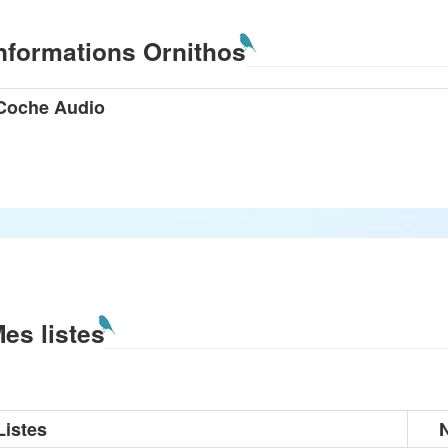
nformations Ornithos
Coche Audio
es listes
Listes