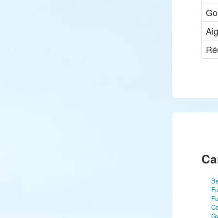
Go
Aig
Ré
Ca
Be
Fu
Fu
C
Gy