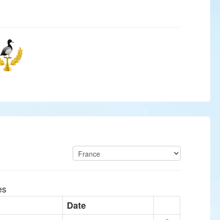
es
Date