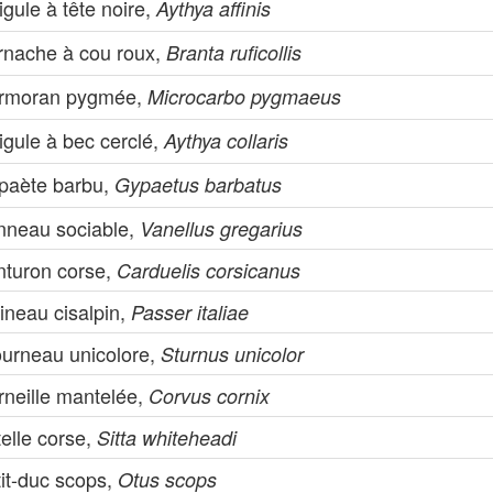
igule à tête noire,
Aythya affinis
rnache à cou roux,
Branta ruficollis
rmoran pygmée,
Microcarbo pygmaeus
igule à bec cerclé,
Aythya collaris
paète barbu,
Gypaetus barbatus
nneau sociable,
Vanellus gregarius
nturon corse,
Carduelis corsicanus
ineau cisalpin,
Passer italiae
ourneau unicolore,
Sturnus unicolor
rneille mantelée,
Corvus cornix
telle corse,
Sitta whiteheadi
tit-duc scops,
Otus scops