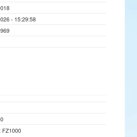
2018
2026 - 15:29:58
1969
80
x FZ1000