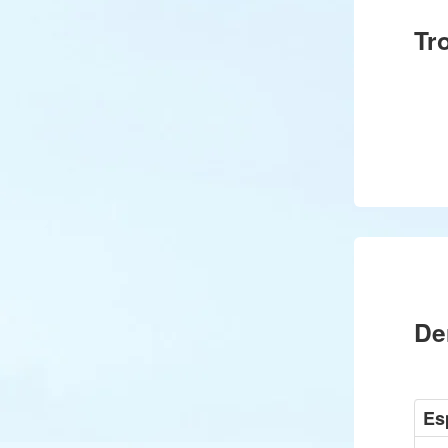
Tr
De
Es