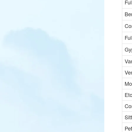
Ful
Be
Co
Ful
Gy
Va
Ve
Mo
Et
Co
Sit
Pe