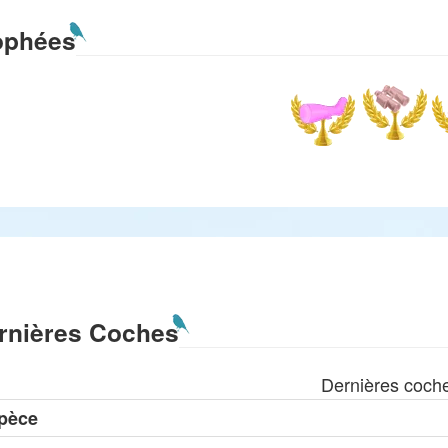
ophées
rnières Coches
Dernières coch
pèce