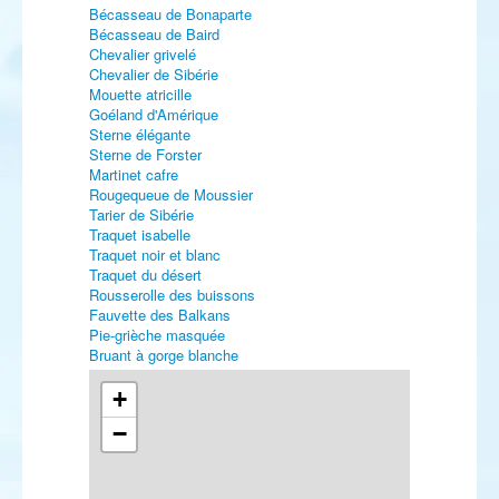
Bécasseau de Bonaparte
Bécasseau de Baird
Chevalier grivelé
Chevalier de Sibérie
Mouette atricille
Goéland d'Amérique
Sterne élégante
Sterne de Forster
Martinet cafre
Rougequeue de Moussier
Tarier de Sibérie
Traquet isabelle
Traquet noir et blanc
Traquet du désert
Rousserolle des buissons
Fauvette des Balkans
Pie-grièche masquée
Bruant à gorge blanche
Bruant proyer
+
−