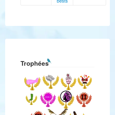
bests
Trophées