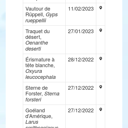
Vautour de
11/02/2023
Rüppell,
Gyps
rueppellii
Traquet du
27/01/2023
désert,
Oenanthe
deserti
Érismature à
28/12/2022
tête blanche,
Oxyura
leucocephala
Sterne de
27/12/2022
Forster,
Sterna
forsteri
Goéland
27/12/2022
d'Amérique,
Larus
smithsonianus