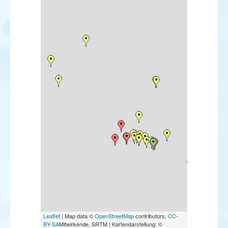
Leaflet
| Map data ©
OpenStreetMap
contributors,
CC-
BY-SA
Mitwirkende, SRTM | Kartendarstellung: ©