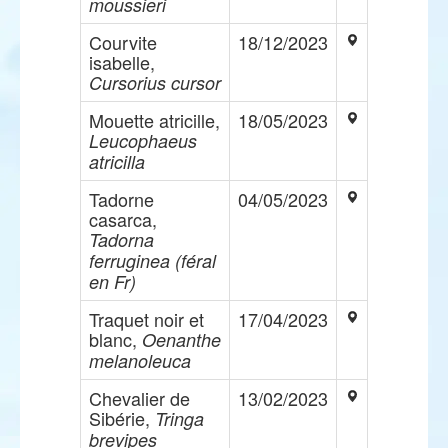
moussieri
Courvite
18/12/2023
isabelle,
Cursorius cursor
Mouette atricille,
18/05/2023
Leucophaeus
atricilla
Tadorne
04/05/2023
casarca,
Tadorna
ferruginea (féral
en Fr)
Traquet noir et
17/04/2023
blanc,
Oenanthe
melanoleuca
Chevalier de
13/02/2023
Sibérie,
Tringa
brevipes