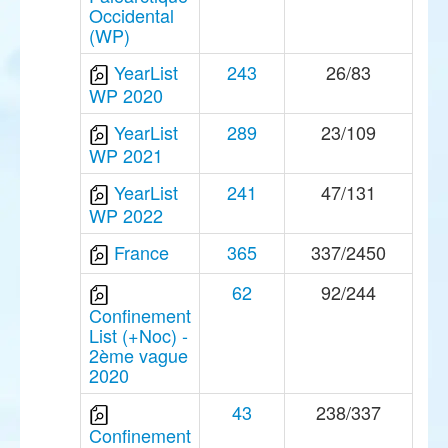
Occidental
(WP)
YearList
243
26/83
WP 2020
YearList
289
23/109
WP 2021
YearList
241
47/131
WP 2022
France
365
337/2450
62
92/244
Confinement
List (+Noc) -
2ème vague
2020
43
238/337
Confinement