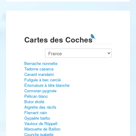
Cartes des Coches
Bernache nonnette
Tadorne casarca
Canard mandarin
Fuligule à bec cerclé
Érismature à tête blanche
Cormoran pygmée
Pélican blanc
Butor étoilé
Aigrette des récifs
Flamant nain
Gypaète barbu
Vautour de Rüppell
Marouette de Baillon
Courvite isabelle