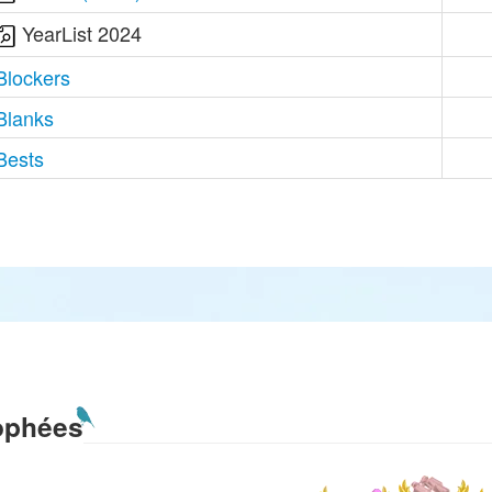
YearList 2024
Blockers
Blanks
Bests
ophées