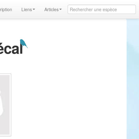
ription
Liens
Articles
écal