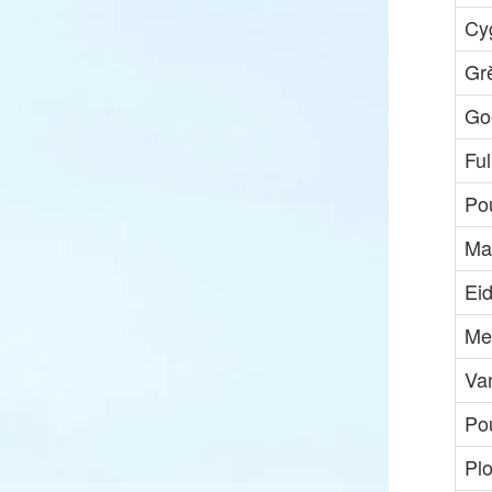
Cy
Gr
Go
Ful
Po
Ma
Eid
Me
Va
Pou
Pl