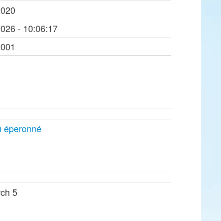
2020
2026 - 10:06:17
2001
 éperonné
ch 5