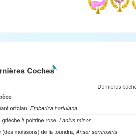
rnières Coches
Dernières coch
pèce
uant ortolan,
Emberiza hortulana
-grièche à poitrine rose,
Lanius minor
e (des moissons) de la toundra,
Anser serrirostris