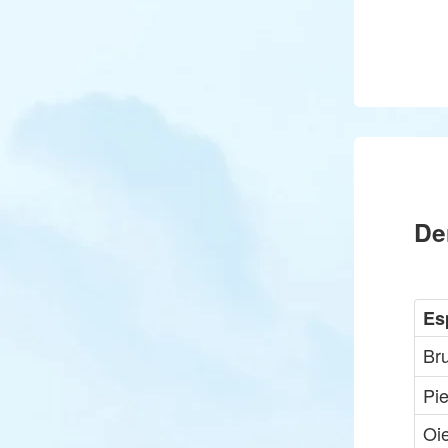
De
Es
Br
Pie
Oi