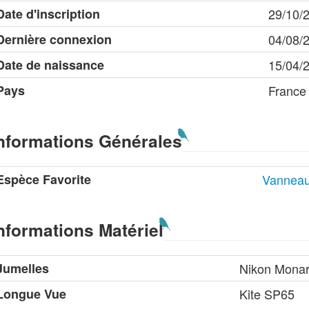
Date d'inscription
29/10/
Dernière connexion
04/08/
Date de naissance
15/04/
Pays
France
nformations Générales
Espèce Favorite
Vanneau
nformations Matériel
Jumelles
Nikon Monar
Longue Vue
Kite SP65