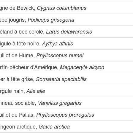
gne de Bewick,
Cygnus columbianus
èbe jougris,
Podiceps grisegena
éland à bec cerclé,
Larus delawarensis
igule à tête noire,
Aythya affinis
uillot de Hume,
Phylloscopus humei
rtin-pêcheur d'Amérique,
Megaceryle alcyon
er à tête grise,
Somateria spectabilis
rgule nain,
Alle alle
nneau sociable,
Vanellus gregarius
illot de Pallas,
Phylloscopus proregulus
ongeon arctique,
Gavia arctica