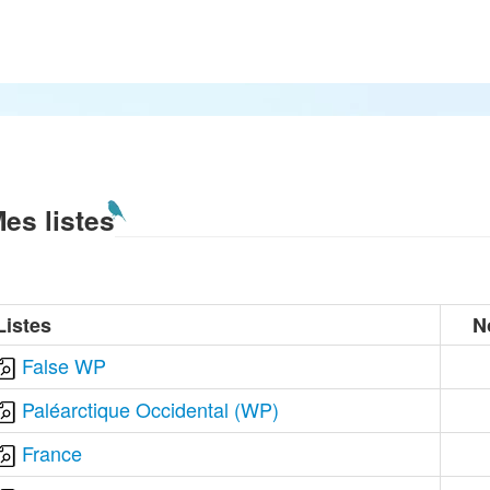
es listes
Listes
N
False WP
Paléarctique Occidental (WP)
France