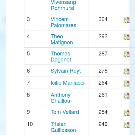
Vivensang
Rohrhurst
3
Vincent
304
Palomares
4
Théo
293
Matignon
5
Thomas
287
Dagonet
6
Sylvain Reyt
278
7
Icilio Maniacci
264
8
Anthony
261
Chaillou
9
Tom Vellard
254
10
Tristan
249
Guillosson