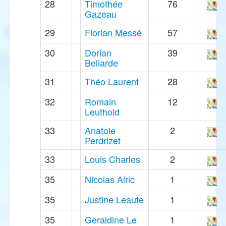
28
Timothée
76
Gazeau
29
Florian Messé
57
30
Dorian
39
Beliarde
31
Théo Laurent
28
32
Romain
12
Leuthold
33
Anatole
2
Perdrizet
33
Louis Charles
2
35
Nicolas Alric
1
35
Justine Leaute
1
35
Geraldine Le
1