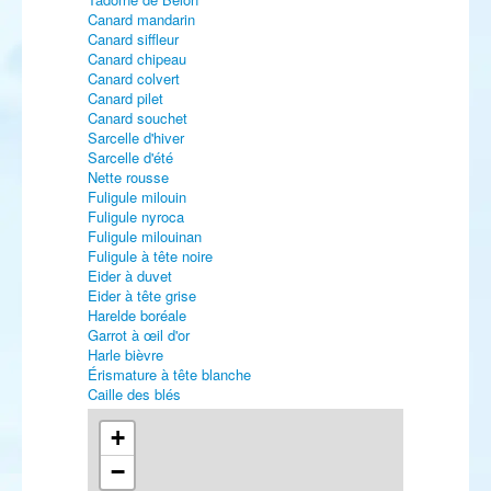
Canard mandarin
Canard siffleur
Canard chipeau
Canard colvert
Canard pilet
Canard souchet
Sarcelle d'hiver
Sarcelle d'été
Nette rousse
Fuligule milouin
Fuligule nyroca
Fuligule milouinan
Fuligule à tête noire
Eider à duvet
Eider à tête grise
Harelde boréale
Garrot à œil d'or
Harle bièvre
Érismature à tête blanche
Caille des blés
Plongeon catmarin
Plongeon arctique
+
Plongeon imbrin
−
Grèbe jougris