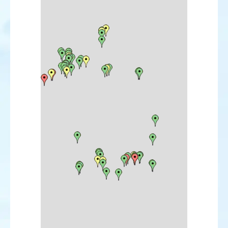
Grèbe esclavon
Grèbe à cou noir
Fulmar boréal
Puffin de Scopoli
Puffin majeur
Puffin fuligineux
Puffin des Anglais
Puffin des Baléares
Puffin yelkouan
Océanite tempête
Océanite culblanc
Cormoran pygmée
Butor étoilé
Crabier chevelu
Cigogne noire
Ibis falcinelle
Flamant nain
Milan noir
Gypaète barbu
Vautour percnoptère
Vautour fauve
Busard pâle
Busard cendré
Aigle criard
Faucon crécerellette