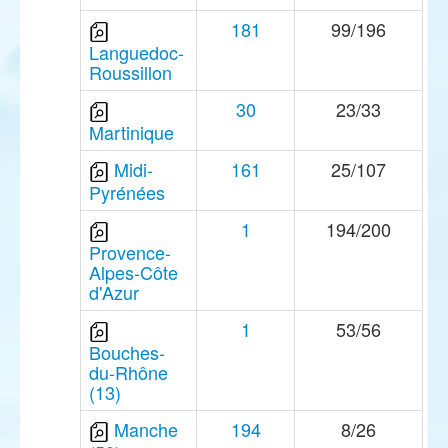
181
99/196
Languedoc-
Roussillon
30
23/33
Martinique
Midi-
161
25/107
Pyrénées
1
194/200
Provence-
Alpes-Côte
d'Azur
1
53/56
Bouches-
du-Rhône
(13)
Manche
194
8/26