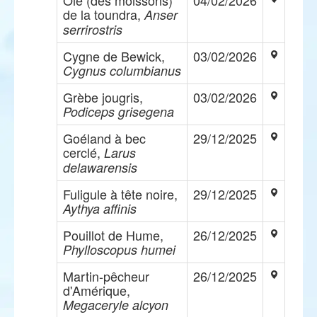
Oie (des moissons)
04/02/2026
de la toundra,
Anser
serrirostris
Cygne de Bewick,
03/02/2026
Cygnus columbianus
Grèbe jougris,
03/02/2026
Podiceps grisegena
Goéland à bec
29/12/2025
cerclé,
Larus
delawarensis
Fuligule à tête noire,
29/12/2025
Aythya affinis
Pouillot de Hume,
26/12/2025
Phylloscopus humei
Martin-pêcheur
26/12/2025
d'Amérique,
Megaceryle alcyon