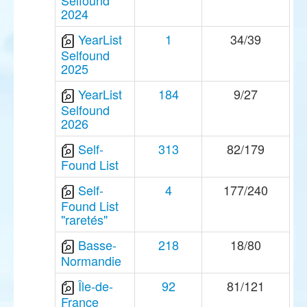
Selfound
2024
YearList
1
34/39
Selfound
2025
YearList
184
9/27
Selfound
2026
Self-
313
82/179
Found List
Self-
4
177/240
Found List
"raretés"
Basse-
218
18/80
Normandie
Île-de-
92
81/121
France