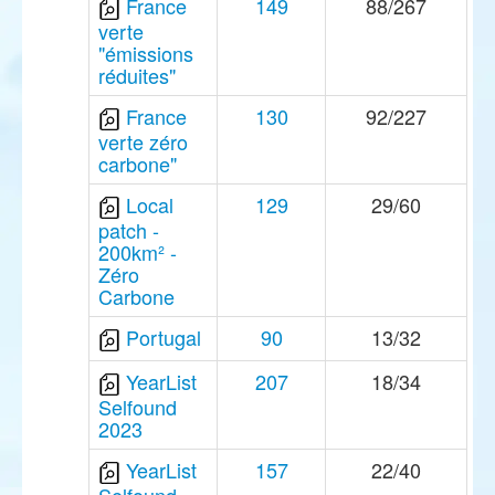
France
149
88/267
verte
"émissions
réduites"
France
130
92/227
verte zéro
carbone"
Local
129
29/60
patch -
200km² -
Zéro
Carbone
Portugal
90
13/32
YearList
207
18/34
Selfound
2023
YearList
157
22/40