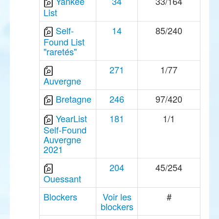
Yankee
34
33/164
List
Self-
14
85/240
Found List
"raretés"
271
1/77
Auvergne
Bretagne
246
97/420
YearList
181
1/1
Self-Found
Auvergne
2021
204
45/254
Ouessant
Blockers
Voir les
#
blockers