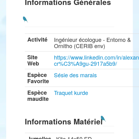
Informations Générales
Activité
Ingénieur écologue - Entomo &
Ornitho (CERIB env)
Site
https://www.linkedin.com/in/alexan
Web
cr%C3%A9gu-2917a5b9/
Espèce
Sésie des marais
Favorite
Espèce
Traquet kurde
maudite
Informations Matériel
Jumelles
Kite 14x50 ED