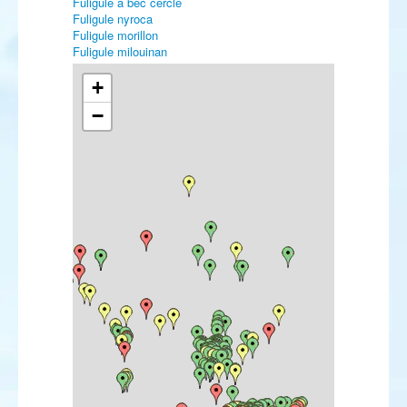
Fuligule à bec cerclé
Fuligule nyroca
Fuligule morillon
Fuligule milouinan
Fuligule à tête noire
Eider à duvet
+
Eider à tête grise
−
Harelde boréale
Macreuse noire
Macreuse à bec jaune
Macreuse à front blanc
Macreuse brune
Garrot à œil d'or
Harle piette
Harle huppé
Harle bièvre
Érismature rousse
Érismature à tête blanche
Colin de Californie
Perdrix rouge
Perdrix grise
Caille des blés
Faisan vénéré
Faisan de Colchide
Plongeon catmarin