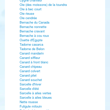
Cygne chanteur
Oie (des moissons) de la toundra
Oie à bec court
Oie rieuse
Oie cendrée
Bernache du Canada
Bernache nonnette
Bernache cravant
Bernache à cou roux
Ouette d'Egypte
Tadorne casarca
Tadorne de Belon
Canard mandarin
Canard siffleur
Canard à front blanc
Canard chipeau
Canard colvert
Canard pilet
Canard souchet
Sarcelle d'hiver
Sarcelle d'été
Sarcelle à ailes vertes
Sarcelle à ailes bleues
Nette rousse
Fuligule milouin