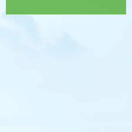
Blongios nain
Bihoreau gris
Crabier chevelu
Héron garde-bœufs
Aigrette des récifs
Aigrette garzette
Grande Aigrette
Héron cendré
Héron pourpré
Cigogne noire
Cigogne blanche
Ibis falcinelle
Ibis sacré
Spatule blanche
Flamant rose
Flamant nain
Bondrée apivore
Élanion blanc
Milan noir
Milan royal
Pygargue à queue blanche
Gypaète barbu
Vautour percnoptère
Vautour fauve
Vautour de Rüppell