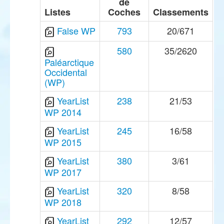
de
Listes
Coches
Classements
False WP
793
20/671
580
35/2620
Paléarctique
Occidental
(WP)
YearList
238
21/53
WP 2014
YearList
245
16/58
WP 2015
YearList
380
3/61
WP 2017
YearList
320
8/58
WP 2018
YearList
292
12/57