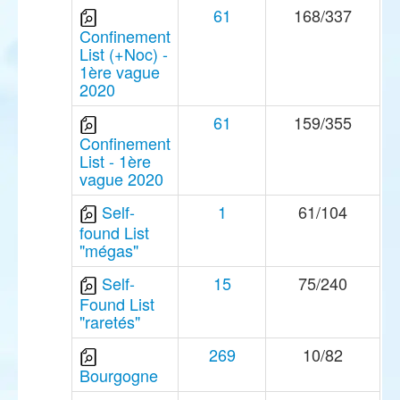
61
168/337
Confinement
List (+Noc) -
1ère vague
2020
61
159/355
Confinement
List - 1ère
vague 2020
Self-
1
61/104
found List
"mégas"
Self-
15
75/240
Found List
"raretés"
269
10/82
Bourgogne