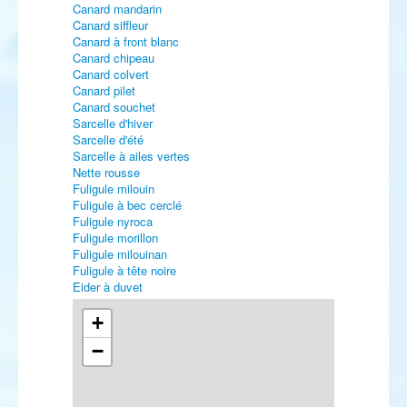
Canard mandarin
Canard siffleur
Canard à front blanc
Canard chipeau
Canard colvert
Canard pilet
Canard souchet
Sarcelle d'hiver
Sarcelle d'été
Sarcelle à ailes vertes
Nette rousse
Fuligule milouin
Fuligule à bec cerclé
Fuligule nyroca
Fuligule morillon
Fuligule milouinan
Fuligule à tête noire
Eider à duvet
Eider à tête grise
Harelde boréale
+
Macreuse noire
−
Macreuse brune
Garrot à œil d'or
Harle piette
Harle huppé