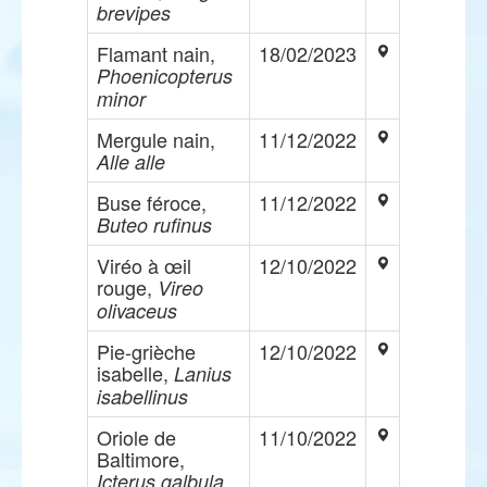
brevipes
Flamant nain,
18/02/2023
Phoenicopterus
minor
Mergule nain,
11/12/2022
Alle alle
Buse féroce,
11/12/2022
Buteo rufinus
Viréo à œil
12/10/2022
rouge,
Vireo
olivaceus
Pie-grièche
12/10/2022
isabelle,
Lanius
isabellinus
Oriole de
11/10/2022
Baltimore,
Icterus galbula