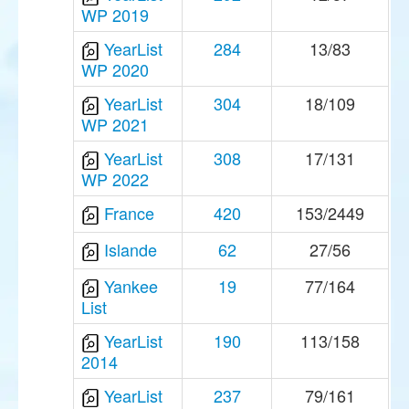
WP 2019
YearList
284
13/83
WP 2020
YearList
304
18/109
WP 2021
YearList
308
17/131
WP 2022
France
420
153/2449
Islande
62
27/56
Yankee
19
77/164
List
YearList
190
113/158
2014
YearList
237
79/161