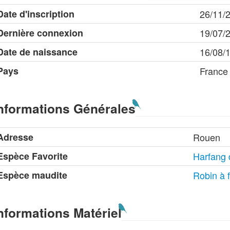
Date d'inscription
26/11/
Dernière connexion
19/07/
Date de naissance
16/08/
Pays
France
nformations Générales
Adresse
Rouen
Espèce Favorite
Harfang 
Espèce maudite
Robin à 
nformations Matériel