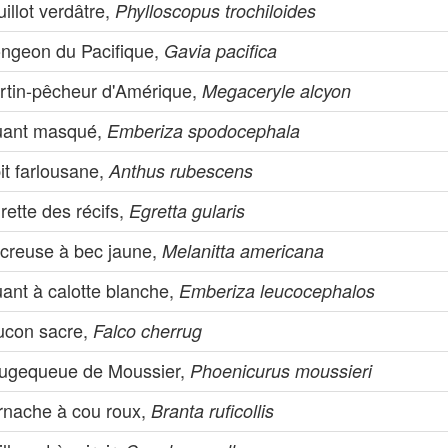
illot verdâtre,
Phylloscopus trochiloides
ongeon du Pacifique,
Gavia pacifica
rtin-pêcheur d'Amérique,
Megaceryle alcyon
uant masqué,
Emberiza spodocephala
it farlousane,
Anthus rubescens
rette des récifs,
Egretta gularis
creuse à bec jaune,
Melanitta americana
ant à calotte blanche,
Emberiza leucocephalos
ucon sacre,
Falco cherrug
ugequeue de Moussier,
Phoenicurus moussieri
rnache à cou roux,
Branta ruficollis