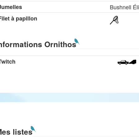
Jumelles
Bushnell Él
Filet à papillon
nformations Ornithos
Twitch
es listes