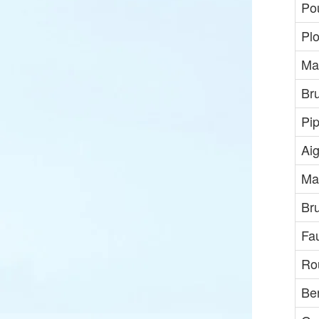
Pou
Pl
Ma
Br
Pip
Aig
Ma
Bru
Fa
Ro
Be