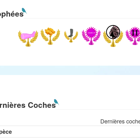
ophées
rnières Coches
Dernières coch
pèce