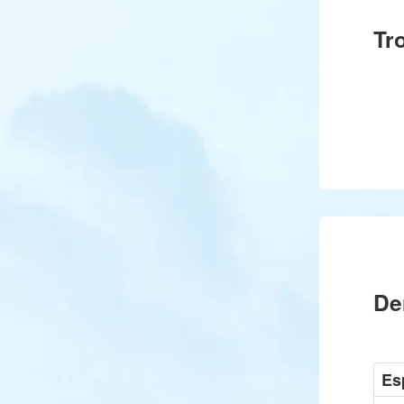
Tr
De
Es