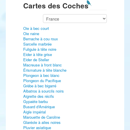
Cartes des Coches
Oie à bec court
Oie naine
Bernache à cou roux
Sarcelle marbrée
Fuligule à tête noire
Eider à tête grise
Eider de Steller
Macreuse à front blanc
Érismature à tête blanche
Plongeon à bec blanc
Plongeon du Pacifique
Grèbe à bec bigarré
Albatros à sourcils noirs
Aigrette des récifs
Gypaète barbu
Busard d'Amérique
Aigle impérial
Marouette de Caroline
Glaréole à ailes noires
Pluvier asiatique