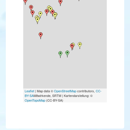
Pie-grièche brune
Pie-grièche isabelle
Viréo à œil rouge
Paruline rayée
Bruant masqué
Bruant rustique
Leaflet
| Map data ©
OpenStreetMap
contributors,
CC-
BY-SA
Mitwirkende, SRTM | Kartendarstellung: ©
OpenTopoMap
(CC-BY-SA)