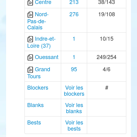
Centre
213
38/143
Nord-
276
19/108
Pas-de-
Calais
Indre-et-
1
10/15
Loire (37)
Ouessant
1
249/254
Grand
95
4/6
Tours
Blockers
Voir les
#
blockers
Blanks
Voir les
blanks
Bests
Voir les
bests