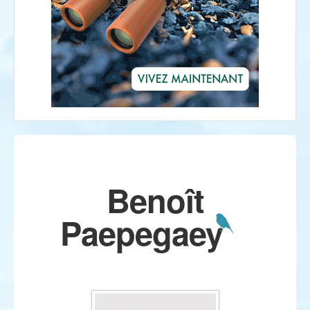
Benoît
Paepegaey