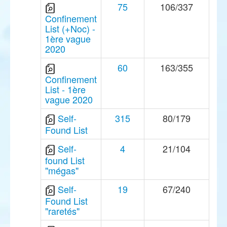
75
106/337
Confinement
List (+Noc) -
1ère vague
2020
60
163/355
Confinement
List - 1ère
vague 2020
Self-
315
80/179
Found List
Self-
4
21/104
found List
"mégas"
Self-
19
67/240
Found List
"raretés"