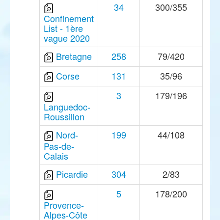
34
300/355
Confinement
List - 1ère
vague 2020
Bretagne
258
79/420
Corse
131
35/96
3
179/196
Languedoc-
Roussillon
Nord-
199
44/108
Pas-de-
Calais
Picardie
304
2/83
5
178/200
Provence-
Alpes-Côte