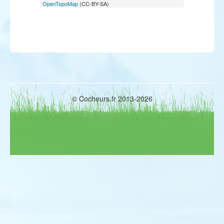
OpenTopoMap
(CC-BY-SA)
Pluvier bronzé
Pluvier fauve
Vanneau sociable
Bécasseau à longs doigts
Bécasseau minuscule
Bécasseau de Bonaparte
Bécasseau de Baird
Bécasseau tacheté
Bécasseau à queue pointue
Bécasseau à échasses
Bécasseau falcinelle
© Cocheurs.fr 2013-2026
Bécasseau rousset
Bécassine double
Bécassin à bec court
Bécassin à long bec
Courlis hudsonien
Bartramie des champs
Chevalier à pattes jaunes
Chevalier solitaire
Chevalier bargette
Chevalier grivelé
Chevalier de Sibérie
Phalarope de Wilson
Phalarope à bec étroit
Phalarope à bec large