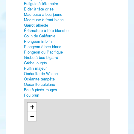
Fuligule à tête noire
Eider à tête grise
Macreuse à bec jaune
Macreuse à front blanc
Garrot albéole
Érismature à tête blanche
Colin de Californie
Plongeon imbrin
Plongeon à bec blanc
Plongeon du Pacifique
Grèbe à bec bigarré
Grèbe jougris
Puffin majeur
Océanite de Wilson
Océanite tempête
Océanite culblanc
Fou à pieds rouges
Fou brun
Cormoran pygmée
Pélican blanc
+
Héron vert
−
Aigrette des récifs
Flamant nain
Élanion blanc
Pygargue à queue blanche