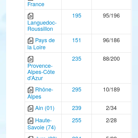
France
195
95/196
Languedoc-
Roussillon
Pays de
151
96/186
la Loire
235
88/200
Provence-
Alpes-Côte
d'Azur
Rhône-
295
10/189
Alpes
Ain (01)
239
2/34
Haute-
255
2/28
Savoie (74)