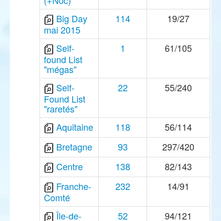
(+Noc)
Big Day
114
19/27
mai 2015
Self-
1
61/105
found List
"mégas"
Self-
22
55/240
Found List
"raretés"
Aquitaine
118
56/114
Bretagne
93
297/420
Centre
138
82/143
Franche-
232
14/91
Comté
Île-de-
52
94/121