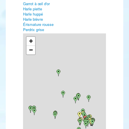
Garrot à œil d'or
Harle piette
Harle huppé
Harle bièvre
Érismature rousse
Perdrix grise
Caille des blés
Faisan de Colchide
+
Plongeon catmarin
−
Plongeon arctique
Plongeon imbrin
Grèbe à bec bigarré
Grèbe jougris
Grèbe esclavon
Grèbe à cou noir
Fulmar boréal
Puffin de Scopoli
Puffin fuligineux
Puffin des Anglais
Puffin des Baléares
Puffin yelkouan
Océanite tempête
Fou de Bassan
Cormoran huppé
Cormoran pygmée