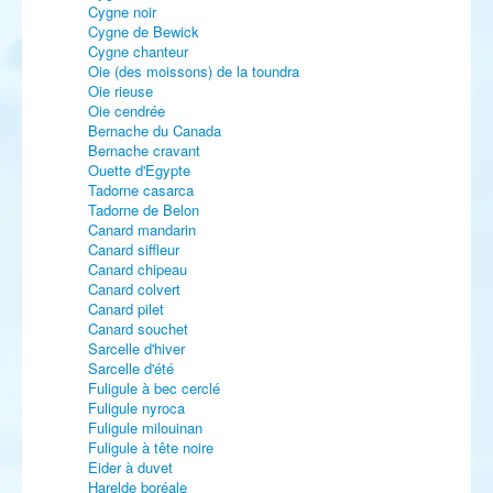
Cygne noir
Cygne de Bewick
Cygne chanteur
Oie (des moissons) de la toundra
Oie rieuse
Oie cendrée
Bernache du Canada
Bernache cravant
Ouette d'Egypte
Tadorne casarca
Tadorne de Belon
Canard mandarin
Canard siffleur
Canard chipeau
Canard colvert
Canard pilet
Canard souchet
Sarcelle d'hiver
Sarcelle d'été
Fuligule à bec cerclé
Fuligule nyroca
Fuligule milouinan
Fuligule à tête noire
Eider à duvet
Harelde boréale