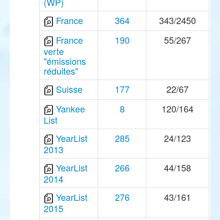
(WP)
France
364
343/2450
France
190
55/267
verte
"émissions
réduites"
Suisse
177
22/67
Yankee
8
120/164
List
YearList
285
24/123
2013
YearList
266
44/158
2014
YearList
276
43/161
2015