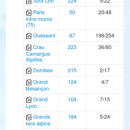
Jura (39)
224
5/22
Paris
50
20/48
intra-muros
(75)
Ouessant
87
198/254
Crau
223
36/80
Camargue
Alpilles
Dombes
215
2/17
Grand
124
4/7
Besançon
Grand
104
7/15
Lyon
Grands
184
5/24
lacs alpins