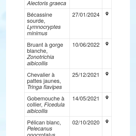
Alectoris graeca
Bécassine
27/01/2024
sourde,
Lymnocryptes
minimus
Bruant à gorge
10/06/2022
blanche,
Zonotrichia
albicollis
Chevalier à
25/12/2021
pattes jaunes,
Tringa flavipes
Gobemouche à
14/05/2021
collier,
Ficedula
albicollis
Pélican blanc,
02/10/2020
Pelecanus
onocrotalus