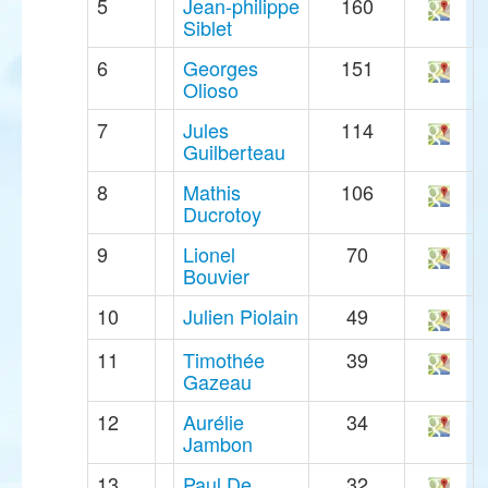
5
Jean-philippe
160
Siblet
6
Georges
151
Olioso
7
Jules
114
Guilberteau
8
Mathis
106
Ducrotoy
9
Lionel
70
Bouvier
10
Julien Piolain
49
11
Timothée
39
Gazeau
12
Aurélie
34
Jambon
13
Paul De
32