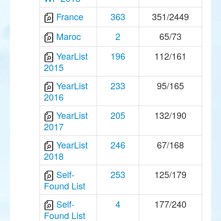
France
363
351/2449
Maroc
2
65/73
YearList
196
112/161
2015
YearList
233
95/165
2016
YearList
205
132/190
2017
YearList
246
67/168
2018
Self-
253
125/179
Found List
Self-
4
177/240
Found List