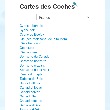
Cartes des Coches
Cygne tuberculé
Cygne noir
Cygne de Bewick
Oie (des moissons) de la toundra
Oie à bec court
Oie rieuse
Oie cendrée
Bernache du Canada
Bernache nonnette
Bernache cravant
Bernache à cou roux
Ouette d'Egypte
Tadorne de Belon
Canard siffleur
Canard chipeau
Canard colvert
Canard pilet
Canard souchet
Sarcelle d'hiver
Sarcelle d'été