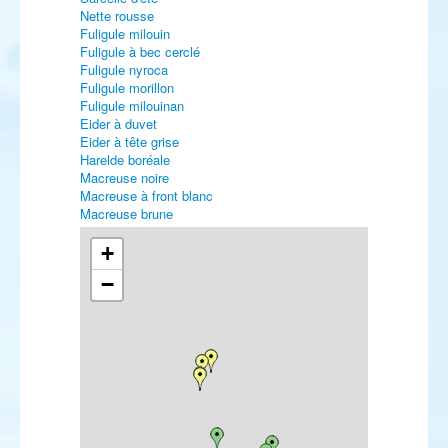
Nette rousse
Fuligule milouin
Fuligule à bec cerclé
Fuligule nyroca
Fuligule morillon
Fuligule milouinan
Eider à duvet
Eider à tête grise
Harelde boréale
Macreuse noire
Macreuse à front blanc
Macreuse brune
Garrot à œil d'or
Harle piette
+
Harle huppé
−
Harle bièvre
Érismature rousse
Colin de Californie
Perdrix rouge
Perdrix grise
Caille des blés
Faisan de Colchide
Plongeon catmarin
Plongeon arctique
Plongeon imbrin