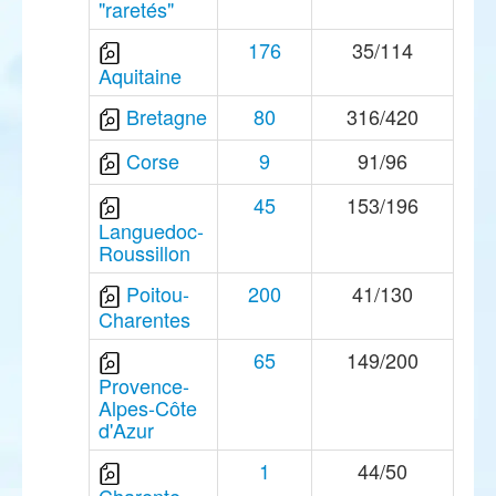
"raretés"
176
35/114
Aquitaine
Bretagne
80
316/420
Corse
9
91/96
45
153/196
Languedoc-
Roussillon
Poitou-
200
41/130
Charentes
65
149/200
Provence-
Alpes-Côte
d'Azur
1
44/50