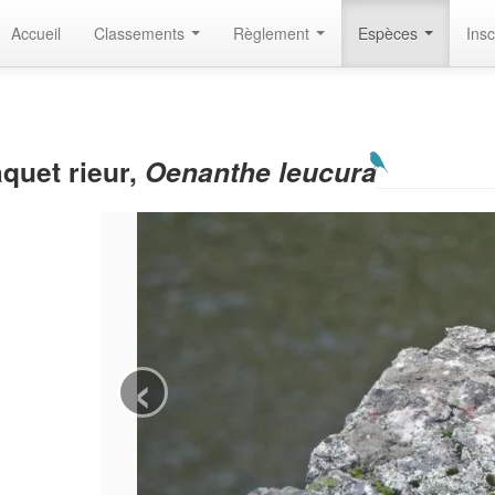
Accueil
Classements
Règlement
Espèces
Insc
aquet rieur,
Oenanthe leucura
‹