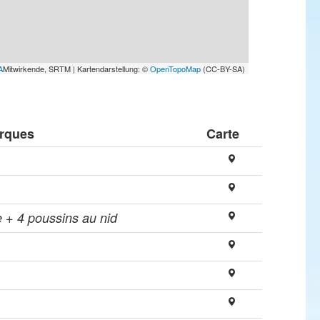
A
Mitwirkende, SRTM | Kartendarstellung: ©
OpenTopoMap
(CC-BY-SA)
rques
Carte
 + 4 poussins au nid