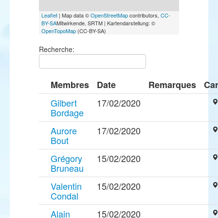
Leaflet
| Map data ©
OpenStreetMap
contributors,
CC-
BY-SA
Mitwirkende, SRTM | Kartendarstellung: ©
OpenTopoMap
(CC-BY-SA)
Recherche:
Membres
Date
Remarques
Car
Gilbert
17/02/2020
Bordage
Aurore
17/02/2020
Bout
Grégory
15/02/2020
Bruneau
Valentin
15/02/2020
Condal
Alain
15/02/2020