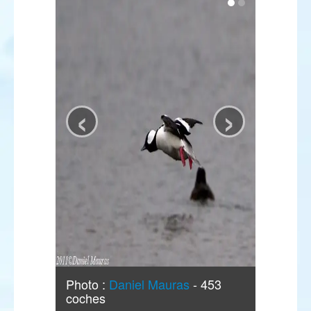
‹
›
Photo :
Daniel Mauras
- 453
coches