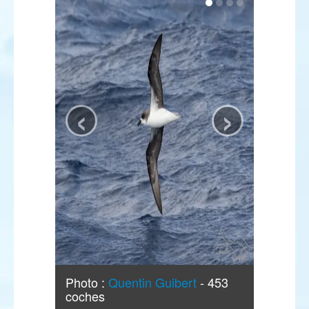
‹
›
Photo :
Quentin Guibert
- 453
coches