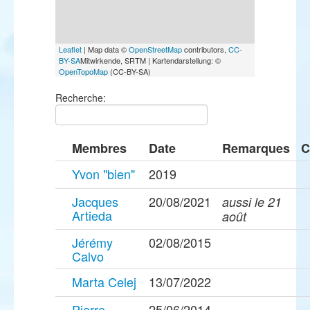
Leaflet
| Map data ©
OpenStreetMap
contributors,
CC-
BY-SA
Mitwirkende, SRTM | Kartendarstellung: ©
OpenTopoMap
(CC-BY-SA)
Recherche:
Membres
Date
Remarques
C
Yvon "bien"
2019
Jacques
20/08/2021
aussi le 21
Artieda
août
Jérémy
02/08/2015
Calvo
Marta Celej
13/07/2022
Pierre-
25/06/2014