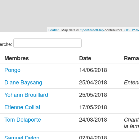
Leaflet
| Map data ©
OpenStreetMap
contributors,
CC-BY-S
erche:
Membres
Date
Rema
Pongo
14/06/2018
Diane Baysang
25/04/2018
Enten
Yohann Brouillard
25/05/2018
Etienne Colliat
17/05/2018
Tom Delaporte
24/03/2018
Chant
la fem
Samuel Delon
02/04/2018