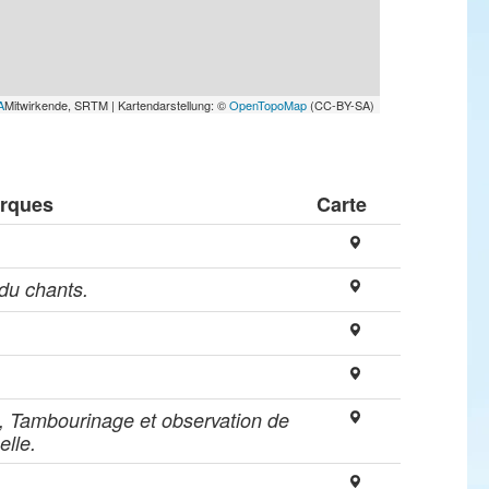
A
Mitwirkende, SRTM | Kartendarstellung: ©
OpenTopoMap
(CC-BY-SA)
rques
Carte
du chants.
, Tambourinage et observation de
elle.