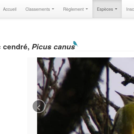
Accueil
Classements
Règlement
Espèces
Insc
c cendré,
Picus canus
‹