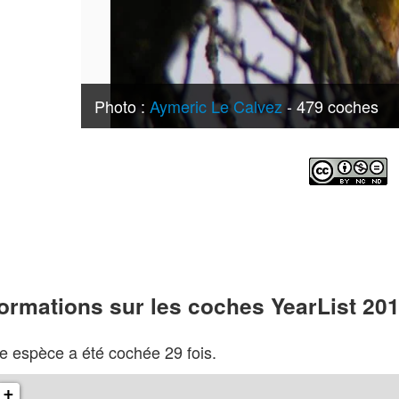
Photo :
Aymeric Le Calvez
- 479 coches
formations sur les coches YearList 20
e espèce a été cochée 29 fois.
+