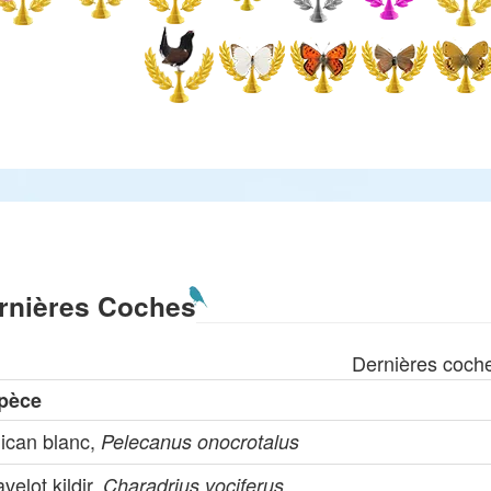
rnières Coches
Dernières coch
pèce
lican blanc,
Pelecanus onocrotalus
velot kildir,
Charadrius vociferus