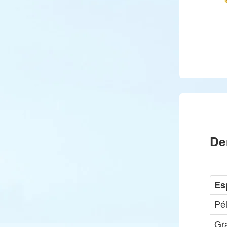
De
Es
Pé
Gra