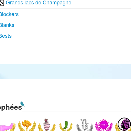
Grands lacs de Champagne
Blockers
Blanks
Bests
ophées