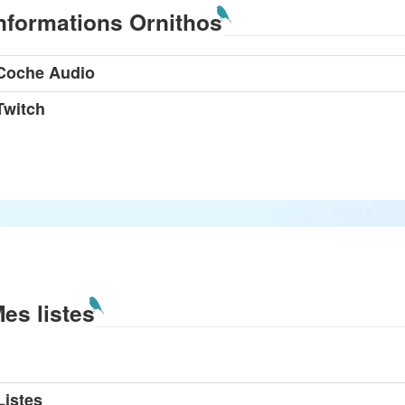
nformations Ornithos
Coche Audio
Twitch
es listes
Listes