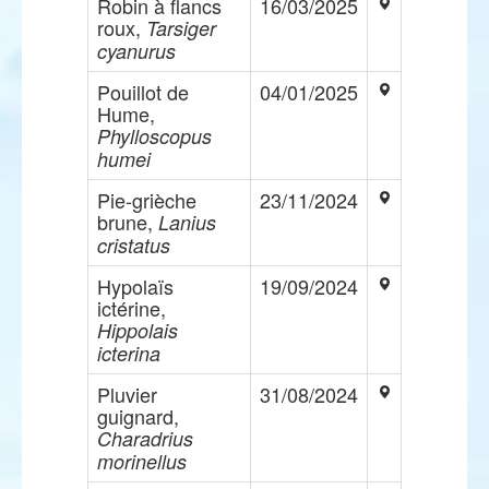
Robin à flancs
16/03/2025
roux,
Tarsiger
cyanurus
Pouillot de
04/01/2025
Hume,
Phylloscopus
humei
Pie-grièche
23/11/2024
brune,
Lanius
cristatus
Hypolaïs
19/09/2024
ictérine,
Hippolais
icterina
Pluvier
31/08/2024
guignard,
Charadrius
morinellus