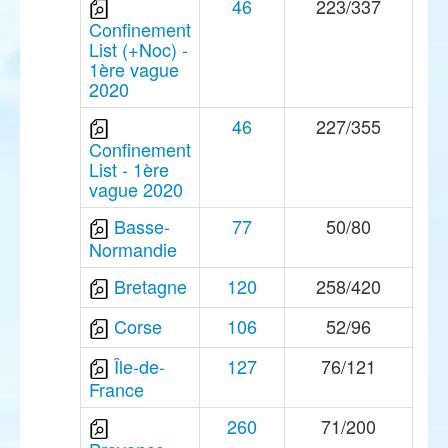
46
223/337
Confinement
List (+Noc) -
1ère vague
2020
46
227/355
Confinement
List - 1ère
vague 2020
Basse-
77
50/80
Normandie
Bretagne
120
258/420
Corse
106
52/96
Île-de-
127
76/121
France
260
71/200