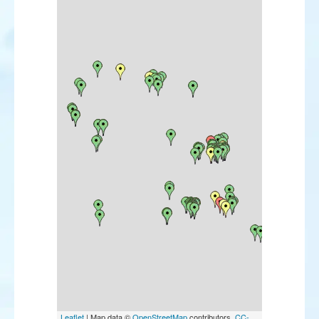
Plongeon catmarin
Plongeon arctique
Plongeon imbrin
Grèbe castagneux
Grèbe huppé
Grèbe jougris
Grèbe esclavon
Grèbe à cou noir
Fulmar boréal
Puffin de Scopoli
Puffin fuligineux
Puffin des Anglais
Puffin des Baléares
Puffin yelkouan
Océanite tempête
Fou de Bassan
Grand Cormoran
Cormoran huppé
Cormoran pygmée
Butor étoilé
Blongios nain
Bihoreau gris
Crabier chevelu
Héron garde-bœufs
Leaflet
| Map data ©
OpenStreetMap
contributors,
CC-