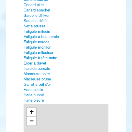
Canard pilet
Canard souchet
Sarcelle d'hiver
Sarcelle d'été
Nette rousse
Fuligule milouin
Fuligule à bec cerclé
Fuligule nyroca
Fuligule morillon
Fuligule milouinan
Fuligule à tête noire
Eider à duvet
Harelde boréale
Macreuse noire
Macreuse brune
Garrot à œil d'or
Harle piette
Harle huppé
Harle bièvre
Érismature à tête blanche
Perdrix rouge
+
Perdrix grise
−
Caille des blés
Faisan vénéré
Faisan de Colchide