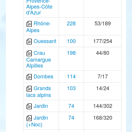
Provence-
Alpes-Côte
d'Azur
Rhône-
228
53/189
Alpes
Ouessant
100
177/254
Crau
198
44/80
Camargue
Alpilles
Dombes
114
7/17
Grands
103
14/24
lacs alpins
Jardin
74
144/302
Jardin
74
168/320
(+Noc)